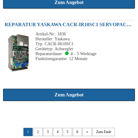
Zum Angebot
REPARATUR YASKAWA CACR-IR10SC1 SERVOPACK 1.0KW 230VAC
Artikel-Nr.: 1836
Hersteller: Yaskawa
Typ: CACR-IR10SC1
Gerätetyp: Achsregler
Reparaturdauer:
4 - 5 Werktage
Funktionsgarantie: 12 Monate
Zum Angebot
1
2
3
4
5
6
»
Zum Ende