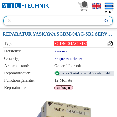
0
REPARATUR YASKAWA SGDM-04AC-SD2 SERVOPACK 0.4KW 200VAC
Typ:
SGDM-04AC-SD2
Hersteller:
Yaskawa
Gerätetyp:
Frequenzumrichter
Artikelzustand:
Generalüberholt
Reparaturdauer:
ca. 2 - 3 Werktage bei Standardfehlern
Funktionsgarantie:
12 Monate
Reparaturpreis:
anfragen