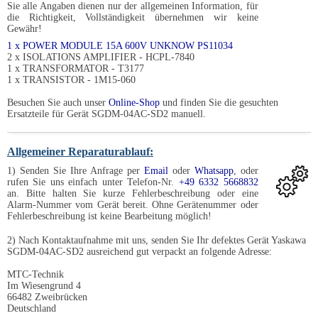
Sie alle Angaben dienen nur der allgemeinen Information, für
die Richtigkeit, Vollständigkeit übernehmen wir keine
Gewähr!
1 x POWER MODULE 15A 600V UNKNOW PS11034
2 x ISOLATIONS AMPLIFIER - HCPL-7840
1 x TRANSFORMATOR - T3177
1 x TRANSISTOR - 1M15-060
Besuchen Sie auch unser
Online-Shop
und finden Sie die gesuchten
Ersatzteile für Gerät SGDM-04AC-SD2 manuell.
Allgemeiner Reparaturablauf:
1) Senden Sie Ihre Anfrage per
Email
oder
Whatsapp
, oder
rufen Sie uns einfach unter Telefon-Nr.
+49 6332 5668832
an. Bitte halten Sie kurze Fehlerbeschreibung oder eine
Alarm-Nummer vom Gerät bereit. Ohne Gerätenummer oder
Fehlerbeschreibung ist keine Bearbeitung möglich!
2) Nach Kontaktaufnahme mit uns, senden Sie Ihr defektes Gerät Yaskawa
SGDM-04AC-SD2 ausreichend gut verpackt an folgende Adresse:
MTC-Technik
Im Wiesengrund 4
66482 Zweibrücken
Deutschland