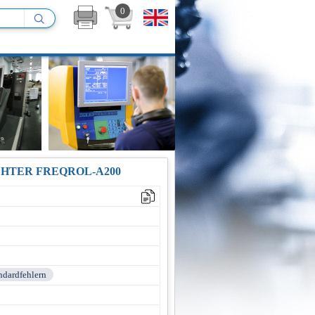
0
CHTER FREQROL-A200
andardfehlern