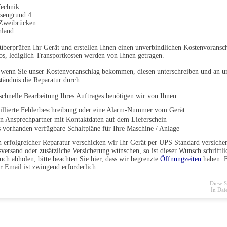
echnik
sengrund 4
Zweibrücken
hland
überprüfen Ihr Gerät und erstellen Ihnen einen unverbindlichen Kostenvoransch
os, lediglich Transportkosten werden von Ihnen getragen.
 wenn Sie unser Kostenvoranschlag bekommen, diesen unterschreiben und an u
tändnis die Reparatur durch.
schnelle Bearbeitung Ihres Auftrages benötigen wir von Ihnen:
aillierte Fehlerbeschreibung oder eine Alarm-Nummer vom Gerät
en Ansprechpartner mit Kontaktdaten auf dem Lieferschein
s vorhanden verfügbare Schaltpläne für Ihre Maschine / Anlage
 erfolgreicher Reparatur verschicken wir Ihr Gerät per UPS Standard versichert
versand oder zusätzliche Versicherung wünschen, so ist dieser Wunsch schriftli
uch abholen, bitte beachten Sie hier, dass wir begrenzte
Öffnungzeiten
haben. E
r Email ist zwingend erforderlich.
Diese S
In Da