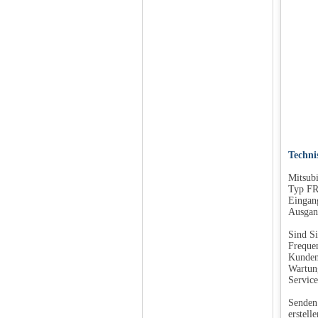
Techni
Mitsubi
Typ FR
Eingan
Ausgan
Sind Si
Frequen
Kunden 
Wartung
Service
Senden 
erstell