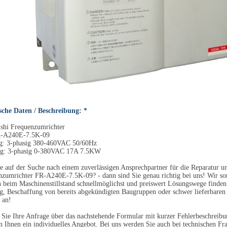
sche Daten / Beschreibung: *
shi Frequenzumrichter
-A240E-7.5K-09
g: 3-phasig 380-460VAC 50/60Hz
g: 3-phasig 0-380VAC 17A 7.5KW
e auf der Suche nach einem zuverlässigen Ansprechpartner für die Reparatur 
zumrichter FR-A240E-7.5K-09? - dann sind Sie genau richtig bei uns! Wir sor
beim Maschinenstillstand schnellmöglichst und preiswert Lösungswege finden.
, Beschaffung von bereits abgekündigten Baugruppen oder schwer lieferbare
 an!
Sie Ihre Anfrage über das nachstehende Formular mit kurzer Fehlerbeschreibun
en Ihnen ein individuelles Angebot. Bei uns werden Sie auch bei technischen Fra