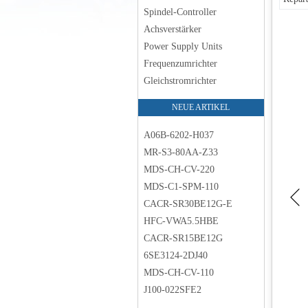
Spindel-Controller
Achsverstärker
Power Supply Units
Frequenzumrichter
Gleichstromrichter
NEUE ARTIKEL
A06B-6202-H037
MR-S3-80AA-Z33
MDS-CH-CV-220
MDS-C1-SPM-110
CACR-SR30BE12G-E
HFC-VWA5.5HBE
CACR-SR15BE12G
6SE3124-2DJ40
MDS-CH-CV-110
J100-022SFE2