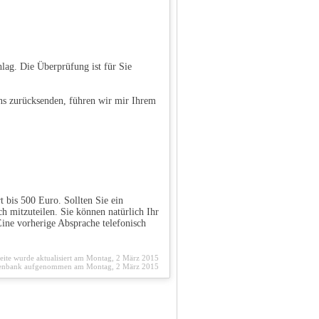
lag. Die Überprüfung ist für Sie
ns zurücksenden, führen wir mir Ihrem
 bis 500 Euro. Sollten Sie ein
ch mitzuteilen. Sie können natürlich Ihr
ine vorherige Absprache telefonisch
eite wurde aktualisiert am Montag, 2 März 2015
tenbank aufgenommen am Montag, 2 März 2015