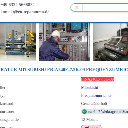
+49 6332 5668832
kontakt@eu-reparaturen.de
RATUR MITSUBISHI FR-A240E-7.5K-09 FREQUENZUMRI
FR-A240E-7.5K-09
ller:
Mitsubishi
typ:
Frequenzumrichter
lzustand:
Generalüberholt
turdauer:
ca. 6 - 7 Werktage bei St
onsgarantie:
12 Monate
turpreis:
anfragen