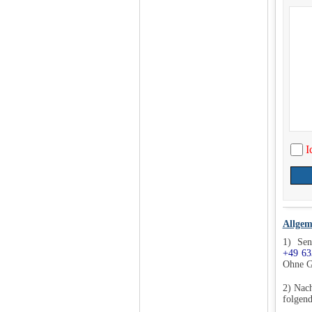
I
Allgem
1) Sen
+49 63
Ohne G
2) Nach
folgend