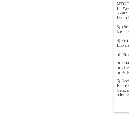
MTC-T
Im Wie
66482 
Deutsc
3) Wir 
kostenl
4) Erst
Einvers
5) Für 
det
ein
fall
6) Nach
Express
Gerät a
oder pe