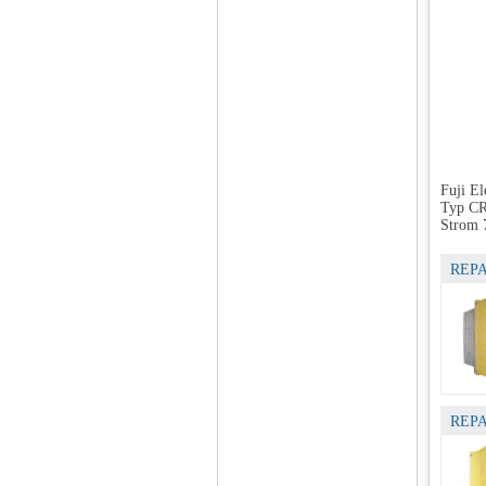
Fuji El
Typ C
Strom
REPA
REPA