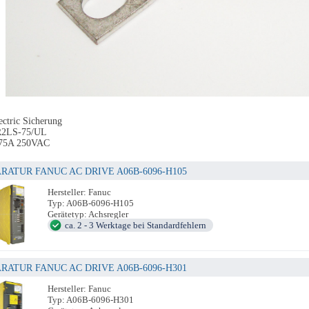
ectric Sicherung
R2LS-75/UL
 75A 250VAC
RATUR FANUC AC DRIVE A06B-6096-H105
Hersteller: Fanuc
Typ: A06B-6096-H105
Gerätetyp: Achsregler
ca. 2 - 3 Werktage bei Standardfehlern
RATUR FANUC AC DRIVE A06B-6096-H301
Hersteller: Fanuc
Typ: A06B-6096-H301