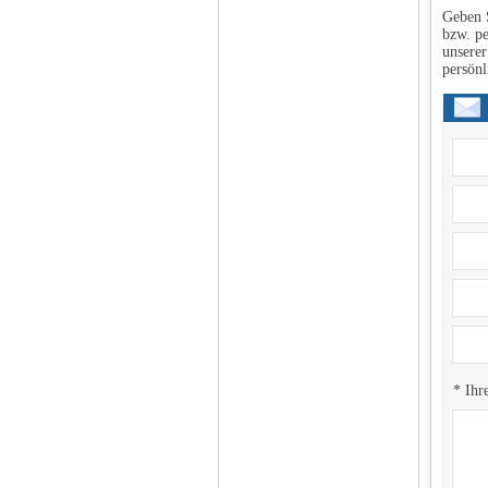
Geben S
bzw. pe
unserer
persönl
* Ihr