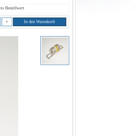
to Bestellwert
+
In den Warenkorb