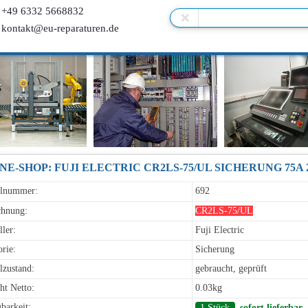
+49 6332 5668832
kontakt@eu-reparaturen.de
NE-SHOP: FUJI ELECTRIC CR2LS-75/UL SICHERUNG 75A
elnummer:
692
chnung:
CR2LS-75/UL
ller:
Fuji Electric
rie:
Sicherung
lzustand:
gebraucht, geprüft
ht Netto:
0.03kg
barkeit:
1 Stück
sofort lieferbar