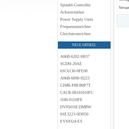
Spindel-Controller
Versan
Achsverstärker
Power Supply Units
Frequenzumrichter
Gleichstromrichter
NEUE ARTIKEL
A06B-6202-H037
SGDH-20AE
6SC6130-0FE00
A06B-6090-H223
CIMR-PBEB0P7T
CACR-IR101010FC
J100-011HFE
DV85010LDMBW
6SE3223-0DH50
EVS9324-ES