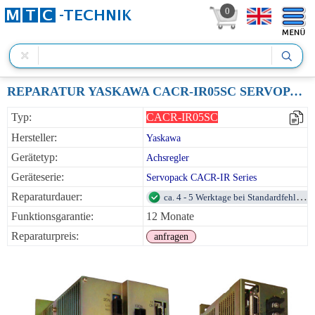
0
REPARATUR YASKAWA CACR-IR05SC SERVOPACK AC SERVOAMPLIFIER FüR STROM-CONTROL NENNANSCHLUßSPANNUNG 200VAC 50/60HZ AUSGANGSLEISTUNG 500W 4.2A 1-ACHSE
Typ:
CACR-IR05SC
Hersteller:
Yaskawa
Gerätetyp:
Achsregler
Geräteserie:
Servopack CACR-IR Series
Reparaturdauer:
ca. 4 - 5 Werktage bei Standardfehlern
Funktionsgarantie:
12 Monate
Reparaturpreis:
anfragen