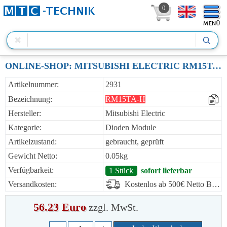
0
ONLINE-SHOP: MITSUBISHI ELECTRIC RM15TA-H DIODEN MODULE 30A 800V
Artikelnummer:
2931
Bezeichnung:
RM15TA-H
Hersteller:
Mitsubishi Electric
Kategorie:
Dioden Module
Artikelzustand:
gebraucht, geprüft
Gewicht Netto:
0.05kg
Verfügbarkeit:
1 Stück
sofort lieferbar
Versandkosten:
Kostenlos ab 500€ Netto Bestellwert
56.23 Euro
zzgl. MwSt.