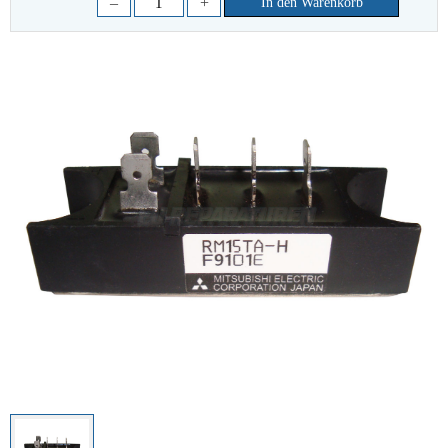
–
+
In den Warenkorb