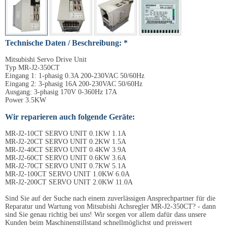
Technische Daten / Beschreibung: *
Mitsubishi Servo Drive Unit
Typ MR-J2-350CT
Eingang 1: 1-phasig 0.3A 200-230VAC 50/60Hz
Eingang 2: 3-phasig 16A 200-230VAC 50/60Hz
Ausgang: 3-phasig 170V 0-360Hz 17A
Power 3.5KW
Wir reparieren auch folgende Geräte:
MR-J2-10CT SERVO UNIT 0.1KW 1.1A
MR-J2-20CT SERVO UNIT 0.2KW 1.5A
MR-J2-40CT SERVO UNIT 0.4KW 3.9A
MR-J2-60CT SERVO UNIT 0.6KW 3.6A
MR-J2-70CT SERVO UNIT 0.7KW 5.1A
MR-J2-100CT SERVO UNIT 1.0KW 6.0A
MR-J2-200CT SERVO UNIT 2.0KW 11.0A
Sind Sie auf der Suche nach einem zuverlässigen Ansprechpartner für die
Reparatur und Wartung von Mitsubishi Achsregler MR-J2-350CT? - dann
sind Sie genau richtig bei uns! Wir sorgen vor allem dafür dass unsere
Kunden beim Maschinenstillstand schnellmöglichst und preiswert