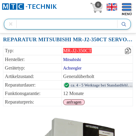
0
REPARATUR MITSUBISHI MR-J2-350CT SERVO DRIVE UNIT 3.5KW 230VAC
Typ:
MR-J2-350CT
Hersteller:
Mitsubishi
Gerätetyp:
Achsregler
Artikelzustand:
Generalüberholt
Reparaturdauer:
ca. 4 - 5 Werktage bei Standardfehlern
Funktionsgarantie:
12 Monate
Reparaturpreis:
anfragen