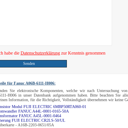
ch habe die
Datenschutzerklärung
zur Kenntnis genommen
Senden
teile für Fanuc A06B-6111-H006:
inden Sie elektronische Komponenten, welche wir nach Untersuchung von 
111-H006 in unser Datenbank aufgenommen haben. Bitte beachten Sie all
inen Information, für die Richtigkeit, Vollständigkeit übernehmen wir keine 
ansistor Modul FUJI ELECTRIC 6MBP50RTA060-01
romwandler FANUC A44L-0001-0165-50A
ansformator FANUC A45L-0001-0464
cherung FUJI ELECTRIC CR2LS-50/UL
eiberkarte - A16B-2203-0651/05A