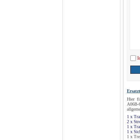
I
Ersatz
Hier f
A06B-6
allgeme
1 x Tr
2 x St
1 x Tr
1 x Si
1 x Tr