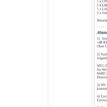
1 x CP
1 x Lü
1 x Lü
1 x Iso
Besuch
Allgem
1) Sen
+49 63
Ohne G
2) Nach
folgend
MTC-T
Im Wie
66482 
Deutsc
3) Wir 
kostenl
4) Erst
Einvers