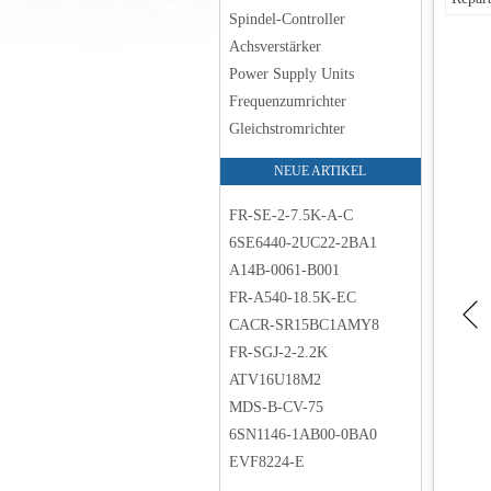
Spindel-Controller
Achsverstärker
Power Supply Units
Frequenzumrichter
Gleichstromrichter
NEUE ARTIKEL
FR-SE-2-7.5K-A-C
6SE6440-2UC22-2BA1
A14B-0061-B001
FR-A540-18.5K-EC
CACR-SR15BC1AMY8
FR-SGJ-2-2.2K
ATV16U18M2
MDS-B-CV-75
6SN1146-1AB00-0BA0
EVF8224-E