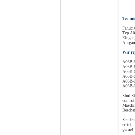
Techni
Fanuc A
Typ A0
Eingan
Ausgan
Wir re
A06B-6
A06B-6
A06B-6
A06B-6
A06B-6
A06B-6
Sind Si
control
Maschin
Beschaf
Senden 
erstell
gerne!