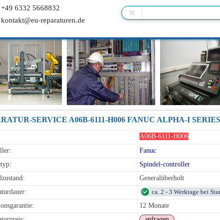
+49 6332 5668832
kontakt@eu-reparaturen.de
A06B-6111-H006
ller:
Fanuc
typ:
Spindel-controller
lzustand:
Generalüberholt
turdauer:
ca. 2 - 3 Werktage bei St
onsgarantie:
12 Monate
turpreis:
anfragen