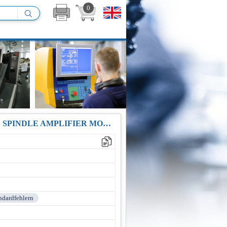
0
REPARATUR-SERVICE A06B-6111-H006 FANUC ALPHA-I SERIES SPINDLE AMPLIFIER MODULE 6.8KW
andardfehlern