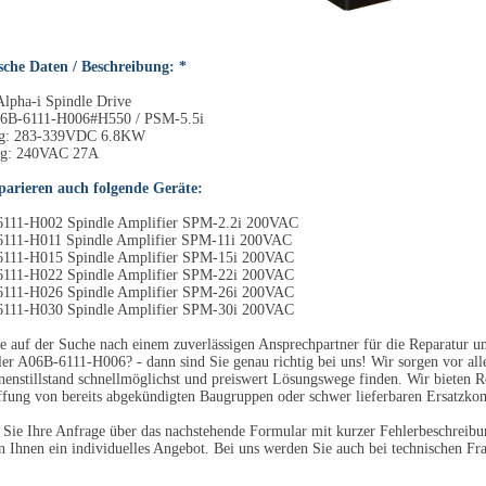
sche Daten / Beschreibung: *
lpha-i Spindle Drive
6B-6111-H006#H550 / PSM-5.5i
g: 283-339VDC 6.8KW
g: 240VAC 27A
parieren auch folgende Geräte:
111-H002 Spindle Amplifier SPM-2.2i 200VAC
111-H011 Spindle Amplifier SPM-11i 200VAC
111-H015 Spindle Amplifier SPM-15i 200VAC
111-H022 Spindle Amplifier SPM-22i 200VAC
111-H026 Spindle Amplifier SPM-26i 200VAC
111-H030 Spindle Amplifier SPM-30i 200VAC
e auf der Suche nach einem zuverlässigen Ansprechpartner für die Reparatur 
ler A06B-6111-H006? - dann sind Sie genau richtig bei uns! Wir sorgen vor al
enstillstand schnellmöglichst und preiswert Lösungswege finden. Wir bieten R
fung von bereits abgekündigten Baugruppen oder schwer lieferbaren Ersatzko
Sie Ihre Anfrage über das nachstehende Formular mit kurzer Fehlerbeschreibun
en Ihnen ein individuelles Angebot. Bei uns werden Sie auch bei technischen Fra