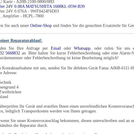
U Karte - A20B-2100-0800/08D
fter 24V 0.08A MATSUSHITA 1608KL-05W-B39
fter 24V 0.076A - 9WF0424F6D03
l. Amplifier - HCPL-7800
en Sie auch unser
Online-Shop
und finden Sie die gesuchten Ersatzteile für G
einer Reparaturablauf:
den Sie Ihre Anfrage per
Email
oder
Whatsapp
, oder rufen Sie uns e
32 5668832
an. Bitte halten Sie kurze Fehlerbeschreibung oder eine Alarm
erätenummer oder Fehlerbeschreibung ist keine Bearbeitung möglich!
 Kontaktaufnahme mit uns, senden Sie Ihr defektes Gerät Fanuc A06B-6111-H0
e Adresse:
echnik
sengrund 4
Zweibrücken
hland
überprüfen Ihr Gerät und erstellen Ihnen einen unverbindlichen Kostenvoransch
os, lediglich Transportkosten werden von Ihnen getragen.
 wenn Sie unser Kostenvoranschlag bekommen, diesen unterschreiben und an u
tändnis die Reparatur durch.