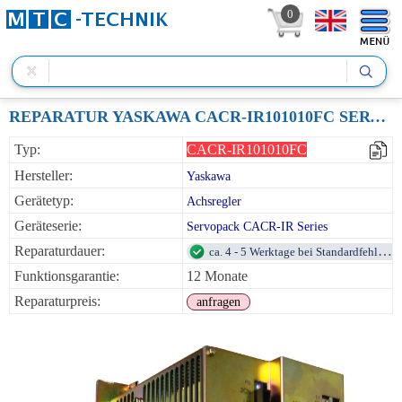
0
REPARATUR YASKAWA CACR-IR101010FC SERVOPACK 3-ACHSVERSTÄRKER 1.0KW 230VAC
Typ:
CACR-IR101010FC
Hersteller:
Yaskawa
Gerätetyp:
Achsregler
Geräteserie:
Servopack CACR-IR Series
Reparaturdauer:
ca. 4 - 5 Werktage bei Standardfehlern
Funktionsgarantie:
12 Monate
Reparaturpreis:
anfragen