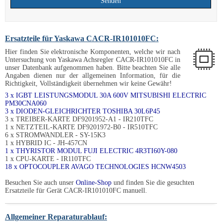
Senden
Ersatzteile für Yaskawa CACR-IR101010FC:
Hier finden Sie elektronische Komponenten, welche wir nach
Untersuchung von Yaskawa Achsregler CACR-IR101010FC in
unser Datenbank aufgenommen haben. Bitte beachten Sie alle
Angaben dienen nur der allgemeinen Information, für die
Richtigkeit, Vollständigkeit übernehmen wir keine Gewähr!
3 x IGBT LEISTUNGSMODUL 30A 600V MITSUBISHI ELECTRIC
PM30CNA060
3 x DIODEN-GLEICHRICHTER TOSHIBA 30L6P45
3 x TREIBER-KARTE DF9201952-A1 - IR210TFC
1 x NETZTEIL-KARTE DF9201972-B0 - IR510TFC
6 x STROMWANDLER - SY-15K3
1 x HYBRID IC - JH-457CN
1 x THYRISTOR MODUL FUJI ELECTRIC 4R3TI60Y-080
1 x CPU-KARTE - IR110TFC
18 x OPTOCOUPLER AVAGO TECHNOLOGIES HCNW4503
Besuchen Sie auch unser
Online-Shop
und finden Sie die gesuchten
Ersatzteile für Gerät CACR-IR101010FC manuell.
Allgemeiner Reparaturablauf: