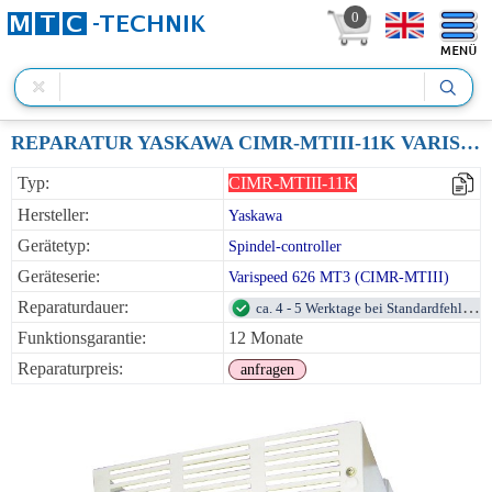
0
REPARATUR YASKAWA CIMR-MTIII-11K VARISPEED VS626MT3 200VAC 11KW
Typ:
CIMR-MTIII-11K
Hersteller:
Yaskawa
Gerätetyp:
Spindel-controller
Geräteserie:
Varispeed 626 MT3 (CIMR-MTIII)
Reparaturdauer:
ca. 4 - 5 Werktage bei Standardfehlern
Funktionsgarantie:
12 Monate
Reparaturpreis:
anfragen