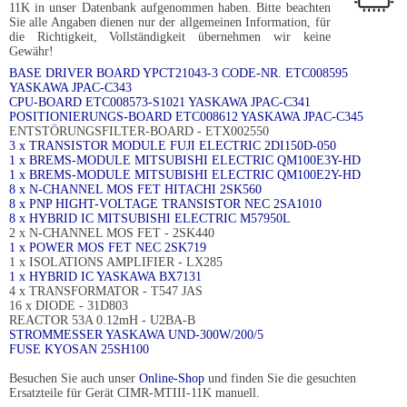
11K in unser Datenbank aufgenommen haben. Bitte beachten
Sie alle Angaben dienen nur der allgemeinen Information, für
die Richtigkeit, Vollständigkeit übernehmen wir keine
Gewähr!
BASE DRIVER BOARD YPCT21043-3 CODE-NR. ETC008595
YASKAWA JPAC-C343
CPU-BOARD ETC008573-S1021 YASKAWA JPAC-C341
POSITIONIERUNGS-BOARD ETC008612 YASKAWA JPAC-C345
ENTSTÖRUNGSFILTER-BOARD - ETX002550
3 x TRANSISTOR MODULE FUJI ELECTRIC 2DI150D-050
1 x BREMS-MODULE MITSUBISHI ELECTRIC QM100E3Y-HD
1 x BREMS-MODULE MITSUBISHI ELECTRIC QM100E2Y-HD
8 x N-CHANNEL MOS FET HITACHI 2SK560
8 x PNP HIGHT-VOLTAGE TRANSISTOR NEC 2SA1010
8 x HYBRID IC MITSUBISHI ELECTRIC M57950L
2 x N-CHANNEL MOS FET - 2SK440
1 x POWER MOS FET NEC 2SK719
1 x ISOLATIONS AMPLIFIER - LX285
1 x HYBRID IC YASKAWA BX7131
4 x TRANSFORMATOR - T547 JAS
16 x DIODE - 31D803
REACTOR 53A 0.12mH - U2BA-B
STROMMESSER YASKAWA UND-300W/200/5
FUSE KYOSAN 25SH100
Besuchen Sie auch unser
Online-Shop
und finden Sie die gesuchten
Ersatzteile für Gerät CIMR-MTIII-11K manuell.