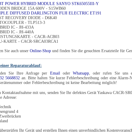
GBT POWER HYBRID MODULE SANYO STK65055III-Y
IODEN BRIDGE 15A 600V - S15WB60
RIPLE DIFFUSED DARLINGTON FUJI ELECTRIC ET191
AST RECOVERY DIODE - D6K40
PTOCOUPLER - TLP513-3
BRID IC - JH-433A
BRID IC - JH-440A
EISTUNGSKARTE - CACR-ACB03
PU-KARTE - CACR-SRCA03RCA1
en Sie auch unser
Online-Shop
und finden Sie die gesuchten Ersatzteile für
einer Reparaturablauf:
den Sie Ihre Anfrage per
Email
oder
Whatsapp
, oder rufen Sie uns e
32 5668832
an. Bitte halten Sie kurze Fehlerbeschreibung oder eine Alarm
erätenummer oder Fehlerbeschreibung ist keine Bearbeitung möglich!
h Kontaktaufnahme mit uns, senden Sie Ihr defektes Gerät Yaskawa CACR-SR
e Adresse:
echnik
sengrund 4
Zweibrücken
hland
überprüfen Ihr Gerät und erstellen Ihnen einen unverbindlichen Kostenvoransch