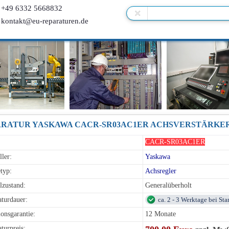
+49 6332 5668832
kontakt@eu-reparaturen.de
RATUR YASKAWA CACR-SR03AC1ER ACHSVERSTÄRKER 
CACR-SR03AC1ER
ller:
Yaskawa
typ:
Achsregler
lzustand:
Generalüberholt
turdauer:
ca. 2 - 3 Werktage bei St
onsgarantie:
12 Monate
turpreis: