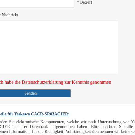
* Betreff
e Nachricht:
ch habe die
Datenschutzerklärung
zur Kenntnis genommen
Senden
teile für Yaskawa CACR-SR03AC1ER:
inden Sie elektronische Komponenten, welche wir nach Untersuchung von 
1ER in unser Datenbank aufgenommen haben. Bitte beachten Sie alle
inen Information, für die Richtigkeit, Vollständigkeit übernehmen wir keine 