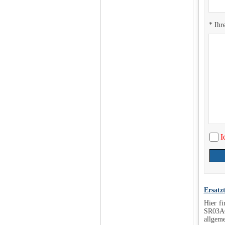
* Ihr
I
Ersatz
Hier f
SR03AC
allgeme