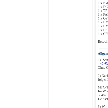
1 x I
1 x D
1 x T
3 x F
1 x O
1 x HY
1 x HY
1 x L
1 x C
Besuch
Allgem
1) Sen
+49 63
Ohne G
2) Nac
folgend
MTC-T
Im Wie
66482 
Deutsc
3) Wir 