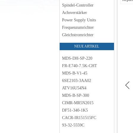
Spindel-Controller
Achsverstärker
Power Supply Units
Frequenzumrichter
Gleichstromrichter
NEUE ARTIKEL
MDS-DH-SP-220
FR-E740-7.5K-CHT
MDS-B-V1-45
6SE2103-3AA02
ATV16U54N4
MDS-B-SP-300
CIMR-MR5N2015
DF51-340-1K5
CACR-IR151515FC
93-32-5559C