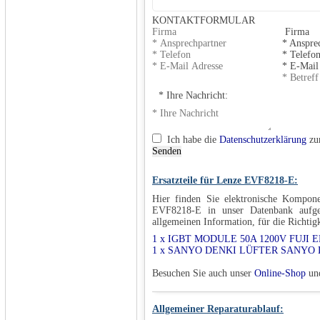
KONTAKTFORMULAR
Firma
* Anspre
* Telefo
* E-Mail
* Ihre Nachricht:
Ich habe die
Datenschutzerklärung
zu
Senden
Ersatzteile für Lenze EVF8218-E:
Hier finden Sie elektronische Kompon
EVF8218-E in unser Datenbank aufge
allgemeinen Information, für die Richtig
1 x IGBT MODULE 50A 1200V FUJI 
1 x SANYO DENKI LÜFTER SANYO D
Besuchen Sie auch unser
Online-Shop
und
Allgemeiner Reparaturablauf: