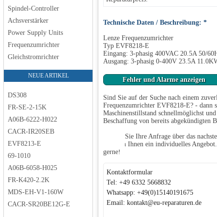
Spindel-Controller
Achsverstärker
Technische Daten / Beschreibung: *
Power Supply Units
Lenze Frequenzumrichter
Frequenzumrichter
Typ EVF8218-E
Eingang: 3-phasig 400VAC 20.5A 50/60
Gleichstromrichter
Ausgang: 3-phasig 0-400V 23.5A 11.0K
NEUE ARTIKEL
Fehler und Alarme anzeigen
DS308
Sind Sie auf der Suche nach einem zuver
Frequenzumrichter EVF8218-E? - dann sin
FR-SE-2-15K
Maschinenstillstand schnellmöglichst und
A06B-6222-H022
Beschaffung von bereits abgekündigten 
CACR-IR20SEB
Senden Sie Ihre Anfrage über das nachste
EVF8213-E
erstellen Ihnen ein individuelles Angebot
gerne!
69-1010
A06B-6058-H025
Kontaktformular
FR-K420-2.2K
Tel: +49 6332 5668832
MDS-EH-V1-160W
Whatsapp: +49(0)15140191675
Email: kontakt@eu-reparaturen.de
CACR-SR20BE12G-E