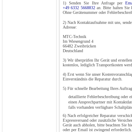
1) Senden Sie Ihre Anfrage per
Ema
+49 6332 5668832
an. Bitte halten Sie
Ohne Gerätenummer oder Fehlerbeschreib
2) Nach Kontaktaufnahme mit uns, sende
Adresse:
MTC-Technik
Im Wiesengrund 4
66482 Zweibrücken
Deutschland
3) Wir überprüfen Ihr Gerät und erstelle
kostenlos, lediglich Transportkosten wer
4) Erst wenn Sie unser Kostenvoranschla
Einverständnis die Reparatur durch.
5) Für schnelle Bearbeitung Ihres Auftra
detaillierte Fehlerbeschreibung ode
einen Ansprechpartner mit Kontaktdat
falls vorhanden verfügbare Schaltplän
6) Nach erfolgreicher Reparatur verschic
Expressversand oder zusätzliche Versicher
Gerät auch abholen, bitte beachten Sie hi
oder per Email ist zwingend erforderlich.