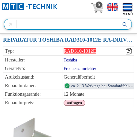
0
REPARATUR TOSHIBA RAD310-1012E RA-DRIVER 300W
Typ:
RAD310-1012E
Hersteller:
Toshiba
Gerätetyp:
Frequenzumrichter
Artikelzustand:
Generalüberholt
Reparaturdauer:
ca. 2 - 3 Werktage bei Standardfehlern
Funktionsgarantie:
12 Monate
Reparaturpreis:
anfragen