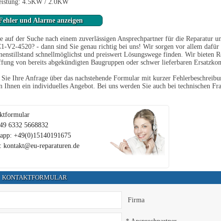
eistung: 4.5KW / 2.0KW
Fehler und Alarme anzeigen
e auf der Suche nach einem zuverlässigen Ansprechpartner für die Reparatur u
V2-4520? - dann sind Sie genau richtig bei uns! Wir sorgen vor allem dafür
enstillstand schnellmöglichst und preiswert Lösungswege finden. Wir bieten R
fung von bereits abgekündigten Baugruppen oder schwer lieferbaren Ersatzko
Sie Ihre Anfrage über das nachstehende Formular mit kurzer Fehlerbeschreibun
en Ihnen ein individuelles Angebot. Bei uns werden Sie auch bei technischen Fra
ktformular
+49 6332 5668832
app: +49(0)15140191675
: kontakt@eu-reparaturen.de
KONTAKTFORMULAR
Firma
* Ansprechpartner