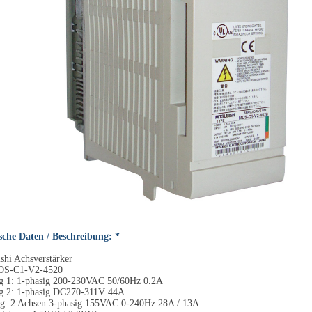
sche Daten / Beschreibung: *
shi Achsverstärker
DS-C1-V2-4520
g 1: 1-phasig 200-230VAC 50/60Hz 0.2A
g 2: 1-phasig DC270-311V 44A
g: 2 Achsen 3-phasig 155VAC 0-240Hz 28A / 13A