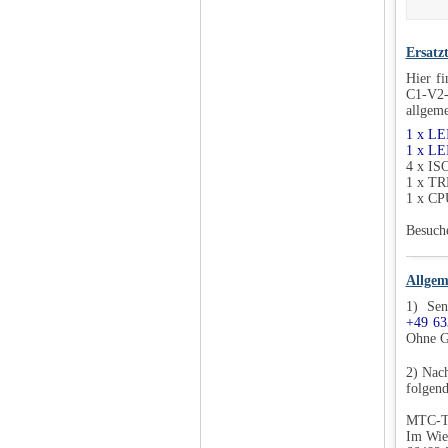
Ersatz
Hier f
C1-V2-
allgeme
1 x L
1 x L
4 x IS
1 x T
1 x C
Besuch
Allgem
1) Sen
+49 63
Ohne G
2) Nach
folgend
MTC-T
Im Wie