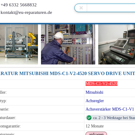
+49 6332 5668832
kontakt@eu-reparaturen.de
RATUR MITSUBISHI MDS-C1-V2-4520 SERVO DRIVE UNIT 
MDS-C1-V2-4520
ller:
Mitsubishi
typ:
Achsregler
serie:
Achsverstärker MDS-C1-V
turdauer:
ca. 2 - 3 Werktage bei St
onsgarantie:
12 Monate
turpreis:
anfragen