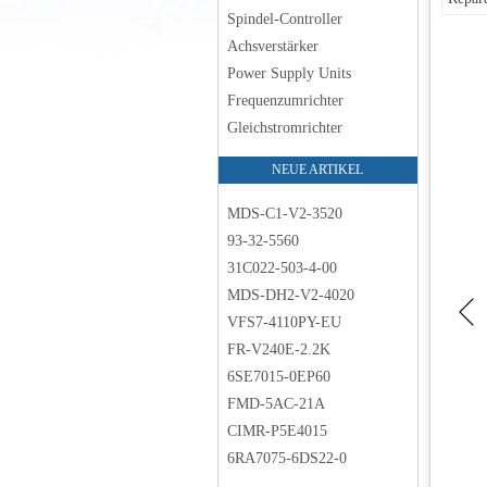
Spindel-Controller
Achsverstärker
Power Supply Units
Frequenzumrichter
Gleichstromrichter
NEUE ARTIKEL
MDS-C1-V2-3520
93-32-5560
31C022-503-4-00
MDS-DH2-V2-4020
VFS7-4110PY-EU
FR-V240E-2.2K
6SE7015-0EP60
FMD-5AC-21A
CIMR-P5E4015
6RA7075-6DS22-0