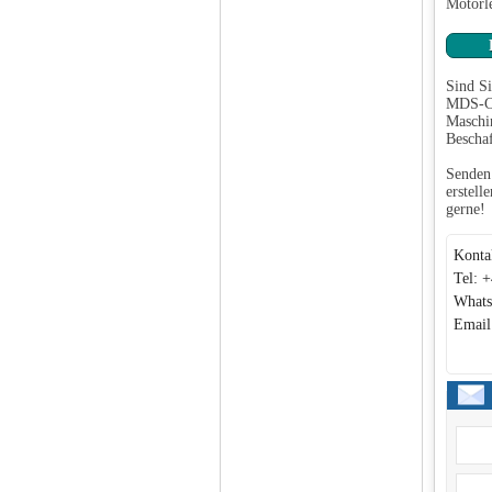
Motorl
Sind Si
MDS-C1-
Maschin
Beschaf
Senden 
erstell
gerne!
Konta
Tel: 
Whats
Email