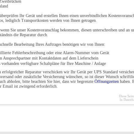
Zweibrücken
hland
überprüfen Ihr Gerät und erstellen Ihnen einen unverbindlichen Kostenvoransch
os, lediglich Transportkosten werden von Ihnen getragen.
 wenn Sie unser Kostenvoranschlag bekommen, diesen unterschreiben und an u
tändnis die Reparatur durch.
schnelle Bearbeitung Ihres Auftrages benötigen wir von Ihnen:
aillierte Fehlerbeschreibung oder eine Alarm-Nummer vom Gerät
en Ansprechpartner mit Kontaktdaten auf dem Lieferschein
s vorhanden verfügbare Schaltpläne für Ihre Maschine / Anlage
 erfolgreicher Reparatur verschicken wir Ihr Gerät per UPS Standard versichert
versand oder zusätzliche Versicherung wünschen, so ist dieser Wunsch schriftli
uch abholen, bitte beachten Sie hier, dass wir begrenzte
Öffnungzeiten
haben. E
r Email ist zwingend erforderlich.
Diese Seit
In Datenb