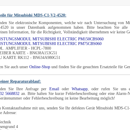
teile für Mitsubishi MDS-C1-V2-4520:
inden Sie elektronische Komponenten, welche wir nach Untersuchung von Mi
4520 in unser Datenbank aufgenommen haben. Bitte beachten Sie alle
inen Information, für die Richtigkeit, Vollständigkeit übernehmen wir keine 
EISTUNGSMODUL MITSUBISHI ELECTRIC PM150CBS060
EISTUNGSMODUL MITSUBISHI ELECTRIC PM75CBS060
OL. AMPLIFIER - HCPL-7800
REIBER KARTE - BN638A153G51
PU KARTE RK112 - BN634A980G51
en Sie auch unser
Online-Shop
und finden Sie die gesuchten Ersatzteile für 
einer Reparaturablauf:
den Sie Ihre Anfrage per
Email
oder
Whatsapp
, oder rufen Sie uns e
32 5668832
an. Bitte halten Sie kurze Fehlerbeschreibung oder eine Alarm
erätenummer oder Fehlerbeschreibung ist keine Bearbeitung möglich!
 Kontaktaufnahme mit uns, senden Sie Ihr defektes Gerät Mitsubishi MDS-C1
e Adresse:
echnik
sengrund 4