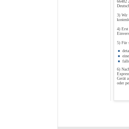
66482 
Deutsc
3) Wir 
kostenl
4) Erst
Einvers
5) Für 
det
ein
fall
6) Nach
Express
Gerät a
oder pe