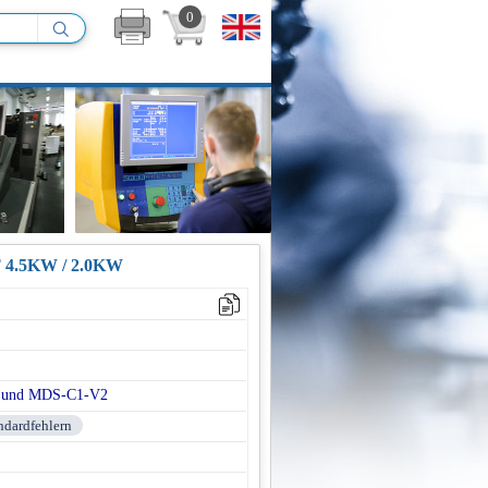
0
4.5KW / 2.0KW
1 und MDS-C1-V2
andardfehlern