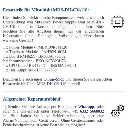
Ersatzteile für Mitsubishi MDS-DH-CV-110:
Hier finden Sie elektronische Komponenten, welche wir nach
Untersuchung von Mitsubishi Power Supply Unit MDS-DH-
CV-110 in unser Datenbank aufgenommen haben. Bitte
beachten Sie alle Angaben dienen nur der allgemeinen
Information, für die Richtigkeit, Vollständigkeit übernehmen
wir keine Gewähr!
1 x Power Module - 6MBP100RSM120
1 x Thyristor Module - PAH30N16CM
1 x Board RM462A - BN638A370G52
2 x Stromwandler - BKO-NC5323H73
1 x CPU Board RK415-21 - BN638A309G51
1 x Isol. Amplifier - HCPL-7800
Besuchen Sie auch unser
Online-Shop
und finden Sie die gesuchten
Ersatzteile für Gerät MDS-DH-CV-110 manuell.
Allgemeiner Reparaturablauf:
1) Senden Sie Ihre Anfrage per
Email
oder
Whatsapp
, oder
rufen Sie uns einfach unter Telefon-Nr.
+49 6332 5668832
an. Bitte halten Sie kurze Fehlerbeschreibung oder eine
Alarm-Nummer vom Gerät bereit. Ohne Gerätenummer oder
Fehlerbeschreibung ist keine Bearbeitung möglich!