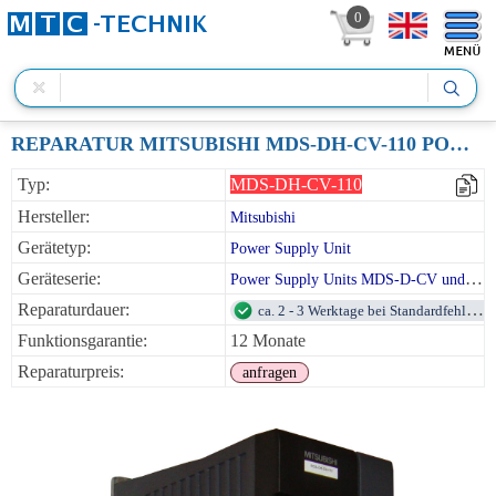
0
REPARATUR MITSUBISHI MDS-DH-CV-110 POWER SUPPLY UNIT 7.5KW
Typ:
MDS-DH-CV-110
Hersteller:
Mitsubishi
Gerätetyp:
Power Supply Unit
Geräteserie:
Power Supply Units MDS-D-CV und MDS-DH-CV
Reparaturdauer:
ca. 2 - 3 Werktage bei Standardfehlern
Funktionsgarantie:
12 Monate
Reparaturpreis:
anfragen