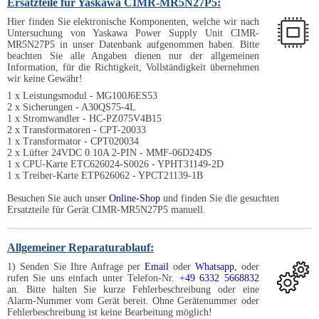
Ersatzteile für Yaskawa CIMR-MR5N27P5:
Hier finden Sie elektronische Komponenten, welche wir nach
Untersuchung von Yaskawa Power Supply Unit CIMR-
MR5N27P5 in unser Datenbank aufgenommen haben. Bitte
beachten Sie alle Angaben dienen nur der allgemeinen
Information, für die Richtigkeit, Vollständigkeit übernehmen
wir keine Gewähr!
1 x Leistungsmodul - MG100J6ES53
2 x Sicherungen - A30QS75-4L
1 x Stromwandler - HC-PZ075V4B15
2 x Transformatoren - CPT-20033
1 x Transformator - CPT020034
2 x Lüfter 24VDC 0.10A 2-PIN - MMF-06D24DS
1 x CPU-Karte ETC626024-S0026 - YPHT31149-2D
1 x Treiber-Karte ETP626062 - YPCT21139-1B
Besuchen Sie auch unser
Online-Shop
und finden Sie die gesuchten
Ersatzteile für Gerät CIMR-MR5N27P5 manuell.
Allgemeiner Reparaturablauf:
1) Senden Sie Ihre Anfrage per
Email
oder
Whatsapp
, oder
rufen Sie uns einfach unter Telefon-Nr.
+49 6332 5668832
an. Bitte halten Sie kurze Fehlerbeschreibung oder eine
Alarm-Nummer vom Gerät bereit. Ohne Gerätenummer oder
Fehlerbeschreibung ist keine Bearbeitung möglich!