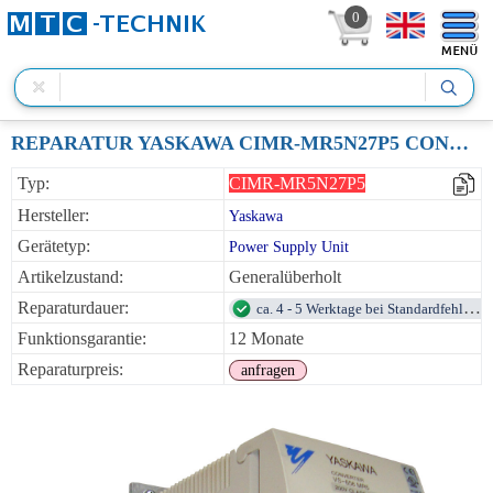
0
REPARATUR YASKAWA CIMR-MR5N27P5 CONVERTER VS-656 MR5 26.2A 325VDC
Typ:
CIMR-MR5N27P5
Hersteller:
Yaskawa
Gerätetyp:
Power Supply Unit
Artikelzustand:
Generalüberholt
Reparaturdauer:
ca. 4 - 5 Werktage bei Standardfehlern
Funktionsgarantie:
12 Monate
Reparaturpreis:
anfragen