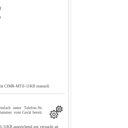
H
0
Gerät CIMR-MTII-11KB manuell.
infach unter Telefon-Nr.
-Nummer vom Gerät bereit.
I-11KB ausreichend gut verpackt an