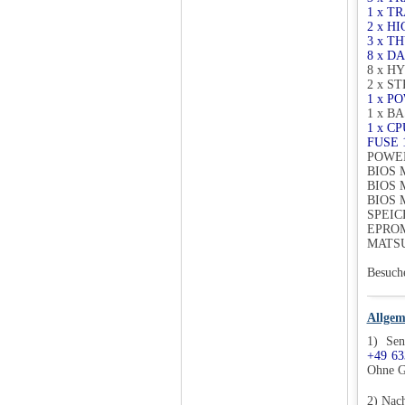
1 x T
2 x H
3 x T
8 x D
8 x HY
2 x S
1 x P
1 x B
1 x C
FUSE 
POWER
BIOS 
BIOS 
BIOS 
SPEIC
EPROM
MATSU
Besuch
Allgem
1) Sen
+49 63
Ohne G
2) Nac