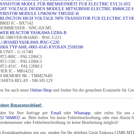
RANSISTOR MODUL FÜR BREMSEINHEIT FUJI ELECTRIC EVL31-055
IGHT VOLTAGE DIODEN MODULE MITSUBISHI ELECTRIC RM60C2Z-
HYRISTOR MODULE UNKNOW TM55DZ-H
ARLINGTON HIGH VOLTAGE NPN TRANSISTOR FUJI ELECTRIC ET19
BRID IC - BX7142
TROMMESSER - NNC-02CM5
OWER REACTOR YASKAWA UZBA-B
ASE-DRIVER-BOARD - JPAC-C221
PU-BOARD YASKAWA JPAC-C220
100A TYP A60L-0001-0145 KYOSAN 25SH100
 UNIT - U-1174H
MT2-80IC - PAL12H6CJ
MT2-15IC - PAL12H6CJ
MT2-431C - PAL12H6CJ
HER IC - MB14252
 MEMORY 8K - TMM2764D
SHITA RELAY - NR-SD-12V
en Sie auch unser
Online-Shop
und finden Sie die gesuchten Ersatzteile für 
einer Reparaturablauf:
den Sie Ihre Anfrage per
Email
oder
Whatsapp
, oder rufen Sie uns e
32 5668832
an. Bitte halten Sie kurze Fehlerbeschreibung oder eine Alarm
erätenummer oder Fehlerbeschreibung ist keine Bearbeitung möglich!
h Kontaktaufnahme mit uns, senden Sie Ihr defektes Gerät Yaskawa CIMR-MTI