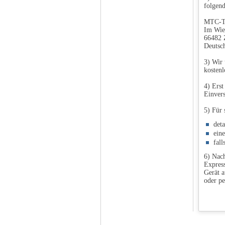
folgend
MTC-T
Im Wie
66482 
Deutsc
3) Wir 
kostenl
4) Erst
Einvers
5) Für 
det
ein
fall
6) Nach
Express
Gerät a
oder pe