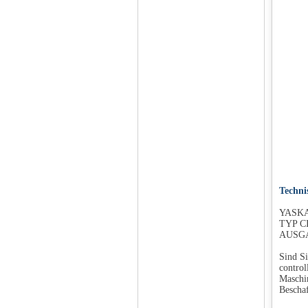
Techni
YASKA
TYP C
AUSGA
Sind Si
control
Maschin
Beschaf