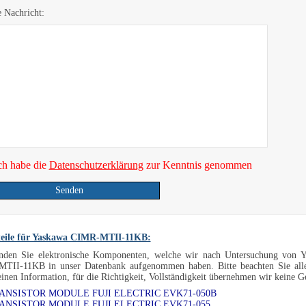
e Nachricht:
ch habe die
Datenschutzerklärung
zur Kenntnis genommen
Senden
teile für Yaskawa CIMR-MTII-11KB:
inden Sie elektronische Komponenten, welche wir nach Untersuchung von Ya
TII-11KB in unser Datenbank aufgenommen haben. Bitte beachten Sie all
inen Information, für die Richtigkeit, Vollständigkeit übernehmen wir keine 
RANSISTOR MODULE FUJI ELECTRIC EVK71-050B
RANSISTOR MODULE FUJI ELECTRIC EVK71-055