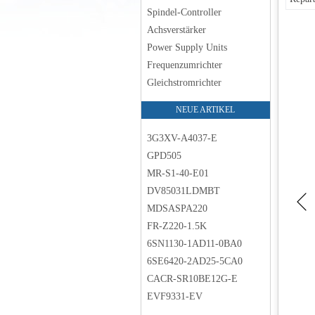
Spindel-Controller
Achsverstärker
Power Supply Units
Frequenzumrichter
Gleichstromrichter
NEUE ARTIKEL
3G3XV-A4037-E
GPD505
MR-S1-40-E01
DV85031LDMBT
MDSASPA220
FR-Z220-1.5K
6SN1130-1AD11-0BA0
6SE6420-2AD25-5CA0
CACR-SR10BE12G-E
EVF9331-EV