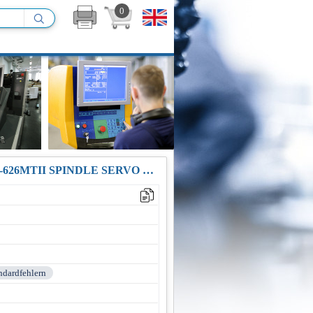
0
REPARATUR YASKAWA CIMR-MTII-11KB (CIMR-MT2-11K.B) VS-626MTII SPINDLE SERVO DRIVE 11KW 55A
andardfehlern