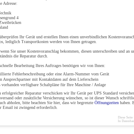
e Adresse:
echnik
sengrund 4
Zweibrücken
hland
überprüfen Ihr Gerät und erstellen Ihnen einen unverbindlichen Kostenvoransch
os, lediglich Transportkosten werden von Ihnen getragen.
 wenn Sie unser Kostenvoranschlag bekommen, diesen unterschreiben und an u
tändnis die Reparatur durch.
schnelle Bearbeitung Ihres Auftrages benötigen wir von Ihnen:
aillierte Fehlerbeschreibung oder eine Alarm-Nummer vom Gerät
en Ansprechpartner mit Kontaktdaten auf dem Lieferschein
s vorhanden verfügbare Schaltpläne für Ihre Maschine / Anlage
 erfolgreicher Reparatur verschicken wir Ihr Gerät per UPS Standard versichert
versand oder zusätzliche Versicherung wünschen, so ist dieser Wunsch schriftli
uch abholen, bitte beachten Sie hier, dass wir begrenzte
Öffnungzeiten
haben. E
r Email ist zwingend erforderlich.
Diese Seite
In Datenba