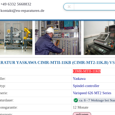
+49 6332 5668832
kontakt@eu-reparaturen.de
CIMR-MTII-11KB
ller:
Yaskawa
typ:
Spindel-controller
serie:
Varispeed 626 MT2 Series
turdauer:
ca. 6 - 7 Werktage bei St
onsgarantie:
12 Monate
turpreis:
anfragen