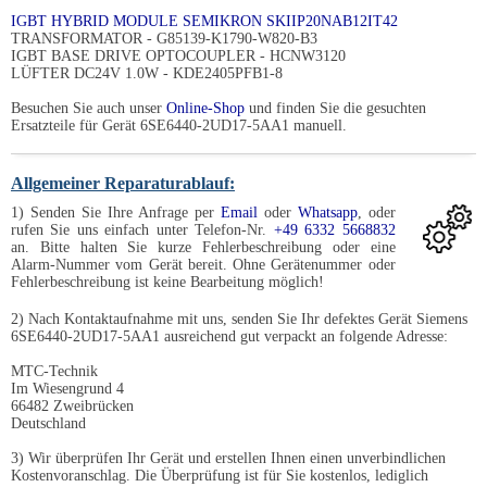
IGBT HYBRID MODULE SEMIKRON SKIIP20NAB12IT42
TRANSFORMATOR - G85139-K1790-W820-B3
IGBT BASE DRIVE OPTOCOUPLER - HCNW3120
LÜFTER DC24V 1.0W - KDE2405PFB1-8
Besuchen Sie auch unser
Online-Shop
und finden Sie die gesuchten
Ersatzteile für Gerät 6SE6440-2UD17-5AA1 manuell.
Allgemeiner Reparaturablauf:
1) Senden Sie Ihre Anfrage per
Email
oder
Whatsapp
, oder
rufen Sie uns einfach unter Telefon-Nr.
+49 6332 5668832
an. Bitte halten Sie kurze Fehlerbeschreibung oder eine
Alarm-Nummer vom Gerät bereit. Ohne Gerätenummer oder
Fehlerbeschreibung ist keine Bearbeitung möglich!
2) Nach Kontaktaufnahme mit uns, senden Sie Ihr defektes Gerät Siemens
6SE6440-2UD17-5AA1 ausreichend gut verpackt an folgende Adresse:
MTC-Technik
Im Wiesengrund 4
66482 Zweibrücken
Deutschland
3) Wir überprüfen Ihr Gerät und erstellen Ihnen einen unverbindlichen
Kostenvoranschlag. Die Überprüfung ist für Sie kostenlos, lediglich