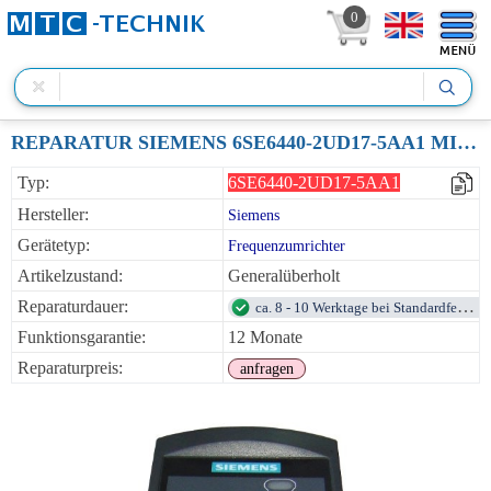
0
REPARATUR SIEMENS 6SE6440-2UD17-5AA1 MICROMASTER 440 FREQUENZUMRICHTER 0.75KW 380VAC
Typ:
6SE6440-2UD17-5AA1
Hersteller:
Siemens
Gerätetyp:
Frequenzumrichter
Artikelzustand:
Generalüberholt
Reparaturdauer:
ca. 8 - 10 Werktage bei Standardfehlern
Funktionsgarantie:
12 Monate
Reparaturpreis:
anfragen