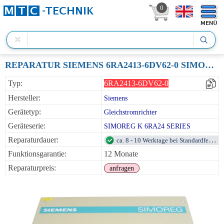
0
REPARATUR SIEMENS 6RA2413-6DV62-0 SIMOREG-K STROMRICHTERGERÄT D420/15 MREQ-GEG6V62-4A
Typ:
6RA2413-6DV62-0
Hersteller:
Siemens
Gerätetyp:
Gleichstromrichter
Geräteserie:
SIMOREG K 6RA24 SERIES
Reparaturdauer:
ca. 8 - 10 Werktage bei Standardfehlern
Funktionsgarantie:
12 Monate
Reparaturpreis:
anfragen