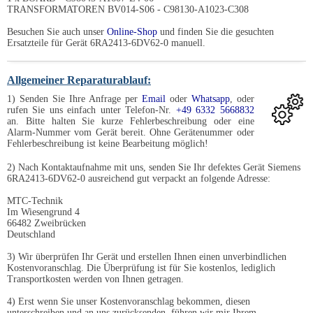
TRANSFORMATOREN BV014-S06 - C98130-A1023-C308
Besuchen Sie auch unser
Online-Shop
und finden Sie die gesuchten
Ersatzteile für Gerät 6RA2413-6DV62-0 manuell.
Allgemeiner Reparaturablauf:
1) Senden Sie Ihre Anfrage per
Email
oder
Whatsapp
, oder
rufen Sie uns einfach unter Telefon-Nr.
+49 6332 5668832
an. Bitte halten Sie kurze Fehlerbeschreibung oder eine
Alarm-Nummer vom Gerät bereit. Ohne Gerätenummer oder
Fehlerbeschreibung ist keine Bearbeitung möglich!
2) Nach Kontaktaufnahme mit uns, senden Sie Ihr defektes Gerät Siemens
6RA2413-6DV62-0 ausreichend gut verpackt an folgende Adresse:
MTC-Technik
Im Wiesengrund 4
66482 Zweibrücken
Deutschland
3) Wir überprüfen Ihr Gerät und erstellen Ihnen einen unverbindlichen
Kostenvoranschlag. Die Überprüfung ist für Sie kostenlos, lediglich
Transportkosten werden von Ihnen getragen.
4) Erst wenn Sie unser Kostenvoranschlag bekommen, diesen
unterschreiben und an uns zurücksenden, führen wir mir Ihrem