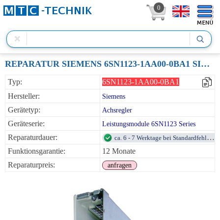
0
REPARATUR SIEMENS 6SN1123-1AA00-0BA1 SIMODRIVE-611 LEISTUNGSMODUL 1-ACHSE 25A
Typ:
6SN1123-1AA00-0BA1
Hersteller:
Siemens
Gerätetyp:
Achsregler
Geräteserie:
Leistungsmodule 6SN1123 Series
Reparaturdauer:
ca. 6 - 7 Werktage bei Standardfehlern
Funktionsgarantie:
12 Monate
Reparaturpreis:
anfragen