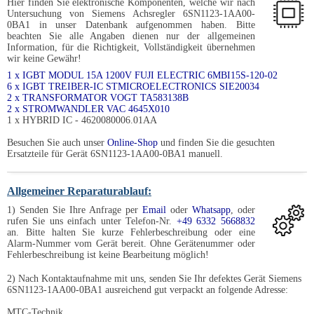
Hier finden Sie elektronische Komponenten, welche wir nach
Untersuchung von Siemens Achsregler 6SN1123-1AA00-
0BA1 in unser Datenbank aufgenommen haben. Bitte
beachten Sie alle Angaben dienen nur der allgemeinen
Information, für die Richtigkeit, Vollständigkeit übernehmen
wir keine Gewähr!
1 x IGBT MODUL 15A 1200V FUJI ELECTRIC 6MBI15S-120-02
6 x IGBT TREIBER-IC STMICROELECTRONICS SIE20034
2 x TRANSFORMATOR VOGT TA583138B
2 x STROMWANDLER VAC 4645X010
1 x HYBRID IC - 4620080006.01AA
Besuchen Sie auch unser
Online-Shop
und finden Sie die gesuchten
Ersatzteile für Gerät 6SN1123-1AA00-0BA1 manuell.
Allgemeiner Reparaturablauf:
1) Senden Sie Ihre Anfrage per
Email
oder
Whatsapp
, oder
rufen Sie uns einfach unter Telefon-Nr.
+49 6332 5668832
an. Bitte halten Sie kurze Fehlerbeschreibung oder eine
Alarm-Nummer vom Gerät bereit. Ohne Gerätenummer oder
Fehlerbeschreibung ist keine Bearbeitung möglich!
2) Nach Kontaktaufnahme mit uns, senden Sie Ihr defektes Gerät Siemens
6SN1123-1AA00-0BA1 ausreichend gut verpackt an folgende Adresse:
MTC-Technik