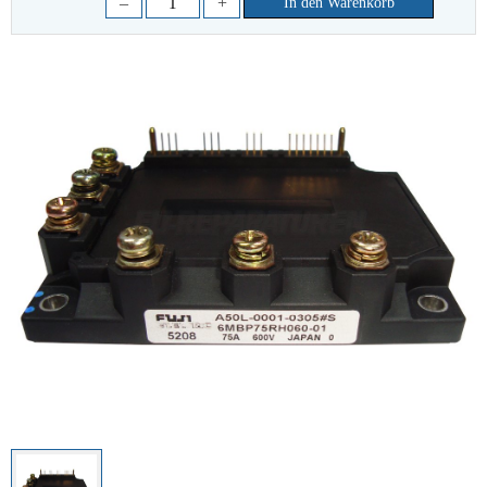
–
+
In den Warenkorb