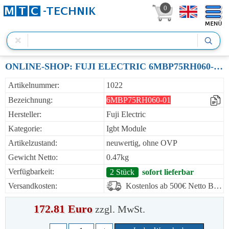
0
ONLINE-SHOP: FUJI ELECTRIC 6MBP75RH060-01 IGBT MODULE 75A 600V
Artikelnummer:
1022
Bezeichnung:
6MBP75RH060-01
Hersteller:
Fuji Electric
Kategorie:
Igbt Module
Artikelzustand:
neuwertig, ohne OVP
Gewicht Netto:
0.47kg
Verfügbarkeit:
2 Stück
sofort lieferbar
Versandkosten:
Kostenlos ab 500€ Netto Bestellwert
172.81 Euro
zzgl. MwSt.