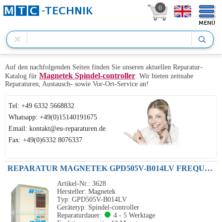
0
Auf den nachfolgenden Seiten finden Sie unseren aktuellen Reparatur-
Magnetek Spindel-controller
Katalog für
. Wir bieten zeitnahe
Reparaturen, Austausch- sowie Vor-Ort-Service an!
Tel: +49 6332 5668832
Whatsapp: +49(0)15140191675
Email: kontakt@eu-reparaturen.de
Fax: +49(0)6332 8076337
REPARATUR MAGNETEK GPD505V-B014LV FREQUENZUMRICHTER GPD505 SPEC. 45P51A
Artikel-Nr.: 3628
Hersteller: Magnetek
Typ: GPD505V-B014LV
Gerätetyp: Spindel-controller
Reparaturdauer:
4 - 5 Werktage