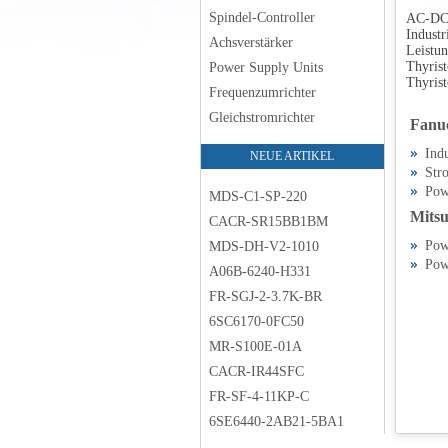
Spindel-Controller
AC-DC 
Industr
Achsverstärker
Leistun
Thyrist
Power Supply Units
Thyrist
Frequenzumrichter
Gleichstromrichter
Fanu
Indu
NEUE ARTIKEL
Str
Pow
MDS-C1-SP-220
Mitsu
CACR-SR15BB1BM
Pow
MDS-DH-V2-1010
Pow
A06B-6240-H331
FR-SGJ-2-3.7K-BR
6SC6170-0FC50
MR-S100E-01A
CACR-IR44SFC
FR-SF-4-11KP-C
6SE6440-2AB21-5BA1