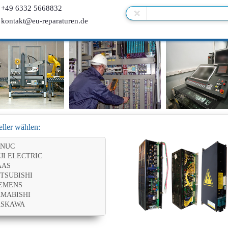
+49 6332 5668832
kontakt@eu-reparaturen.de
eller wählen:
ANUC
JI ELECTRIC
AAS
TSUBISHI
EMENS
MABISHI
ASKAWA