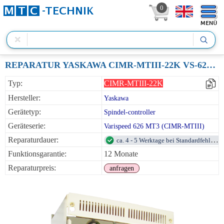
0
REPARATUR YASKAWA CIMR-MTIII-22K VS-626MTIII TRANSISTOR INVERTER 22KW 230V
Typ:
CIMR-MTIII-22K
Hersteller:
Yaskawa
Gerätetyp:
Spindel-controller
Geräteserie:
Varispeed 626 MT3 (CIMR-MTIII)
Reparaturdauer:
ca. 4 - 5 Werktage bei Standardfehlern
Funktionsgarantie:
12 Monate
Reparaturpreis:
anfragen