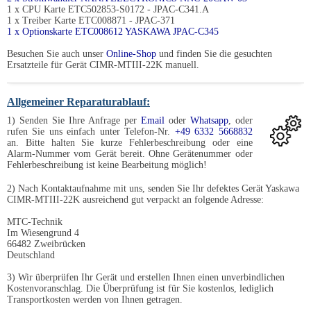
1 x CPU Karte ETC502853-S0172 - JPAC-C341.A
1 x Treiber Karte ETC008871 - JPAC-371
1 x Optionskarte ETC008612 YASKAWA JPAC-C345
Besuchen Sie auch unser
Online-Shop
und finden Sie die gesuchten
Ersatzteile für Gerät CIMR-MTIII-22K manuell.
Allgemeiner Reparaturablauf:
1) Senden Sie Ihre Anfrage per
Email
oder
Whatsapp
, oder
rufen Sie uns einfach unter Telefon-Nr.
+49 6332 5668832
an. Bitte halten Sie kurze Fehlerbeschreibung oder eine
Alarm-Nummer vom Gerät bereit. Ohne Gerätenummer oder
Fehlerbeschreibung ist keine Bearbeitung möglich!
2) Nach Kontaktaufnahme mit uns, senden Sie Ihr defektes Gerät Yaskawa
CIMR-MTIII-22K ausreichend gut verpackt an folgende Adresse:
MTC-Technik
Im Wiesengrund 4
66482 Zweibrücken
Deutschland
3) Wir überprüfen Ihr Gerät und erstellen Ihnen einen unverbindlichen
Kostenvoranschlag. Die Überprüfung ist für Sie kostenlos, lediglich
Transportkosten werden von Ihnen getragen.