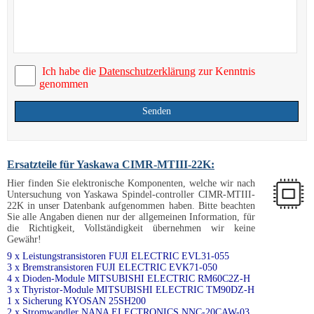
Ich habe die
Datenschutzerklärung
zur Kenntnis
genommen
Senden
Ersatzteile für Yaskawa CIMR-MTIII-22K:
Hier finden Sie elektronische Komponenten, welche wir nach
Untersuchung von Yaskawa Spindel-controller CIMR-MTIII-
22K in unser Datenbank aufgenommen haben. Bitte beachten
Sie alle Angaben dienen nur der allgemeinen Information, für
die Richtigkeit, Vollständigkeit übernehmen wir keine
Gewähr!
9 x Leistungstransistoren FUJI ELECTRIC EVL31-055
3 x Bremstransistoren FUJI ELECTRIC EVK71-050
4 x Dioden-Module MITSUBISHI ELECTRIC RM60C2Z-H
3 x Thyristor-Module MITSUBISHI ELECTRIC TM90DZ-H
1 x Sicherung KYOSAN 25SH200
2 x Stromwandler NANA ELECTRONICS NNC-20CAW-03