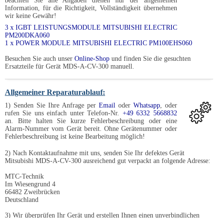
beachten Sie alle Angaben dienen nur der allgemeinen
Information, für die Richtigkeit, Vollständigkeit übernehmen
wir keine Gewähr!
3 x IGBT LEISTUNGSMODULE MITSUBISHI ELECTRIC
PM200DKA060
1 x POWER MODULE MITSUBISHI ELECTRIC PM100EHS060
Besuchen Sie auch unser
Online-Shop
und finden Sie die gesuchten
Ersatzteile für Gerät MDS-A-CV-300 manuell.
Allgemeiner Reparaturablauf:
1) Senden Sie Ihre Anfrage per
Email
oder
Whatsapp
, oder
rufen Sie uns einfach unter Telefon-Nr.
+49 6332 5668832
an. Bitte halten Sie kurze Fehlerbeschreibung oder eine
Alarm-Nummer vom Gerät bereit. Ohne Gerätenummer oder
Fehlerbeschreibung ist keine Bearbeitung möglich!
2) Nach Kontaktaufnahme mit uns, senden Sie Ihr defektes Gerät
Mitsubishi MDS-A-CV-300 ausreichend gut verpackt an folgende Adresse:
MTC-Technik
Im Wiesengrund 4
66482 Zweibrücken
Deutschland
3) Wir überprüfen Ihr Gerät und erstellen Ihnen einen unverbindlichen