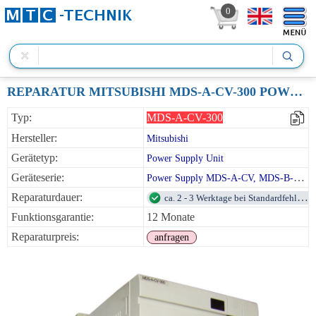
0
REPARATUR MITSUBISHI MDS-A-CV-300 POWER SUPPLY UNIT 30KW 230VAC
Typ:
MDS-A-CV-300
Hersteller:
Mitsubishi
Gerätetyp:
Power Supply Unit
Geräteserie:
Power Supply MDS-A-CV, MDS-B-CV, MDS-C1-CV
Reparaturdauer:
ca. 2 - 3 Werktage bei Standardfehlern
Funktionsgarantie:
12 Monate
Reparaturpreis:
anfragen