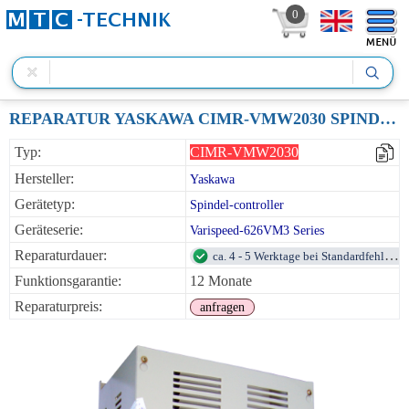
0
REPARATUR YASKAWA CIMR-VMW2030 SPINDEL-ANTRIEB 30KW 200VAC
Typ:
CIMR-VMW2030
Hersteller:
Yaskawa
Gerätetyp:
Spindel-controller
Geräteserie:
Varispeed-626VM3 Series
Reparaturdauer:
ca. 4 - 5 Werktage bei Standardfehlern
Funktionsgarantie:
12 Monate
Reparaturpreis:
anfragen