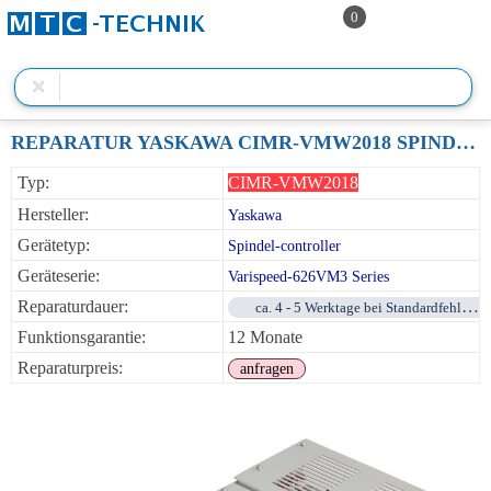
0
REPARATUR YASKAWA CIMR-VMW2018 SPINDELCONTROLLER VS-626VM3 SERIES
Typ:
CIMR-VMW2018
Hersteller:
Yaskawa
Gerätetyp:
Spindel-controller
Geräteserie:
Varispeed-626VM3 Series
Reparaturdauer:
ca. 4 - 5 Werktage bei Standardfehlern
Funktionsgarantie:
12 Monate
Reparaturpreis:
anfragen