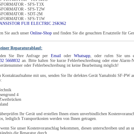
FORMATOR - SFS-T3X
FORMATOR - SFS-T2W
FORMATOR - SDT-2M
FORMATOR - SFS-T1W
RANSISTOR FUJI ELECTRIC 2SK962
en Sie auch unser
Online-Shop
und finden Sie die gesuchten Ersatzteile für G
einer Reparaturablauf:
den Sie Ihre Anfrage per
Email
oder
Whatsapp
, oder rufen Sie uns e
32 5668832
an. Bitte halten Sie kurze Fehlerbeschreibung oder eine Alarm
erätenummer oder Fehlerbeschreibung ist keine Bearbeitung möglich!
 Kontaktaufnahme mit uns, senden Sie Ihr defektes Gerät Yamabishi SF-PW au
:
echnik
sengrund 4
Zweibrücken
hland
überprüfen Ihr Gerät und erstellen Ihnen einen unverbindlichen Kostenvoransch
os, lediglich Transportkosten werden von Ihnen getragen.
 wenn Sie unser Kostenvoranschlag bekommen, diesen unterschreiben und an u
tändnis die Reparatur durch.