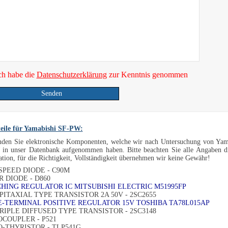
ch habe die
Datenschutzerklärung
zur Kenntnis genommen
Senden
teile für Yamabishi SF-PW:
inden Sie elektronische Komponenten, welche wir nach Untersuchung von Ya
in unser Datenbank aufgenommen haben. Bitte beachten Sie alle Angaben di
tion, für die Richtigkeit, Vollständigkeit übernehmen wir keine Gewähr!
SPEED DIODE - C90M
 DIODE - D860
HING REGULATOR IC MITSUBISHI ELECTRIC M51995FP
PITAXIAL TYPE TRANSISTOR 2A 50V - 2SC2655
-TERMINAL POSITIVE REGULATOR 15V TOSHIBA TA78L015AP
RIPLE DIFFUSED TYPE TRANSISTOR - 2SC3148
COUPLER - P521
-THYRISTOR - TLP541G