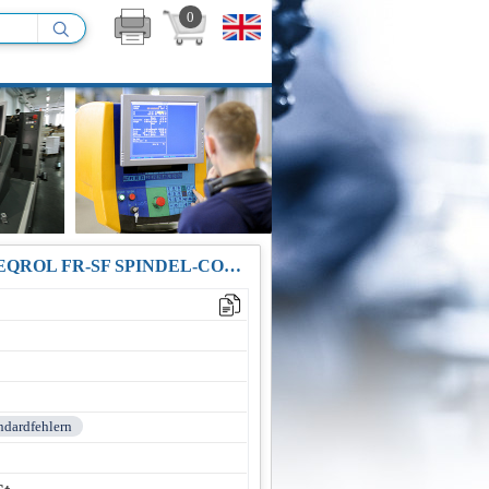
0
REPARATUR / AUSTAUSCH SF-PW YAMABISHI NETZTEIL / FREQROL FR-SF SPINDEL-CONTROLLER POWER UNIT 200VAC 50-60HZ
andardfehlern