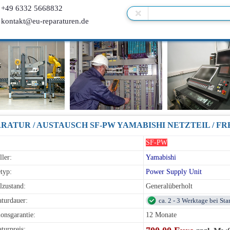
+49 6332 5668832
kontakt@eu-reparaturen.de
SF-PW
ller:
Yamabishi
typ:
Power Supply Unit
lzustand:
Generalüberholt
turdauer:
ca. 2 - 3 Werktage bei St
onsgarantie:
12 Monate
turpreis: