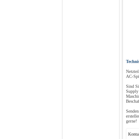
Techni
Netzte
AC-Spi
Sind Si
Supply 
Maschin
Beschaf
Senden 
erstell
gerne!
Konta