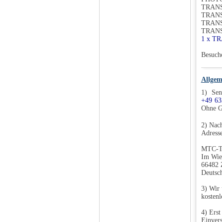
TRANS
TRANS
TRANS
TRANS
1 x T
Besuch
Allgem
1) Sen
+49 63
Ohne G
2) Nach
Adresse
MTC-T
Im Wie
66482 
Deutsc
3) Wir 
kostenl
4) Erst
Einvers