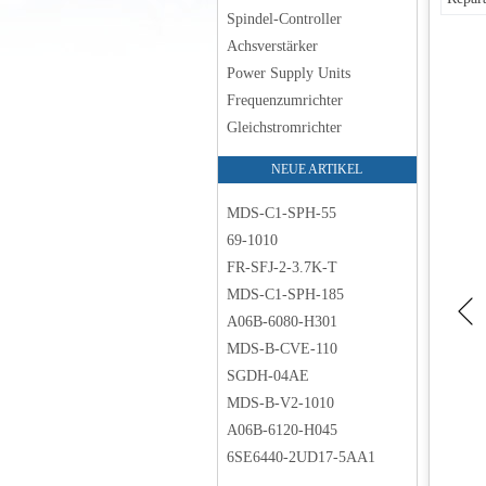
Spindel-Controller
Achsverstärker
Power Supply Units
Frequenzumrichter
Gleichstromrichter
NEUE ARTIKEL
MDS-C1-SPH-55
69-1010
FR-SFJ-2-3.7K-T
MDS-C1-SPH-185
A06B-6080-H301
MDS-B-CVE-110
SGDH-04AE
MDS-B-V2-1010
A06B-6120-H045
6SE6440-2UD17-5AA1