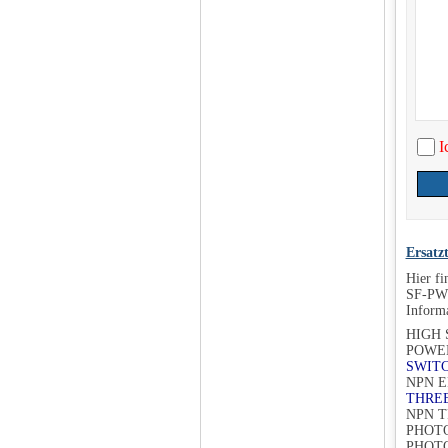
I
Ersatz
Hier f
SF-PW 
Informa
HIGH 
POWER
SWITC
NPN E
THREE
NPN T
PHOTO
PHOTO