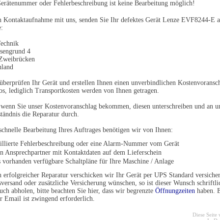
erätenummer oder Fehlerbeschreibung ist keine Bearbeitung möglich!
 Kontaktaufnahme mit uns, senden Sie Ihr defektes Gerät Lenze EVF8244-E au
:
echnik
sengrund 4
Zweibrücken
hland
überprüfen Ihr Gerät und erstellen Ihnen einen unverbindlichen Kostenvoransch
os, lediglich Transportkosten werden von Ihnen getragen.
 wenn Sie unser Kostenvoranschlag bekommen, diesen unterschreiben und an u
tändnis die Reparatur durch.
schnelle Bearbeitung Ihres Auftrages benötigen wir von Ihnen:
aillierte Fehlerbeschreibung oder eine Alarm-Nummer vom Gerät
en Ansprechpartner mit Kontaktdaten auf dem Lieferschein
s vorhanden verfügbare Schaltpläne für Ihre Maschine / Anlage
 erfolgreicher Reparatur verschicken wir Ihr Gerät per UPS Standard versichert
versand oder zusätzliche Versicherung wünschen, so ist dieser Wunsch schriftli
uch abholen, bitte beachten Sie hier, dass wir begrenzte
Öffnungzeiten
haben. E
r Email ist zwingend erforderlich.
Diese Seite