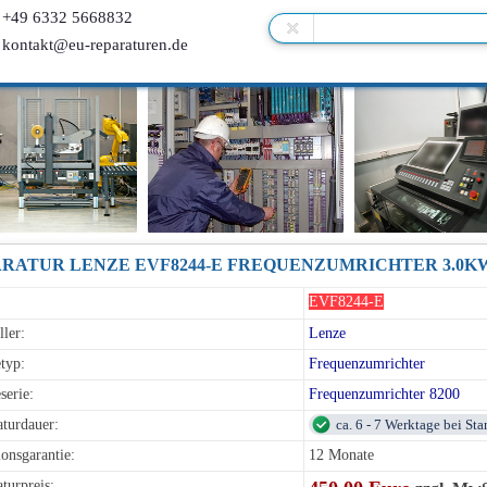
+49 6332 5668832
kontakt@eu-reparaturen.de
RATUR LENZE EVF8244-E FREQUENZUMRICHTER 3.0KW
EVF8244-E
ller:
Lenze
typ:
Frequenzumrichter
serie:
Frequenzumrichter 8200
turdauer:
ca. 6 - 7 Werktage bei St
onsgarantie:
12 Monate
turpreis: