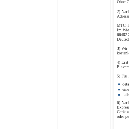
Ohne G
2) Nach
Adresse
MTC-T
Im Wie
66482 
Deutsc
3) Wir 
kostenl
4) Erst
Einvers
5) Für 
det
ein
fall
6) Nach
Express
Gerät a
oder pe