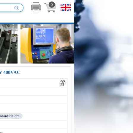
0
 400VAC
andardfehlern