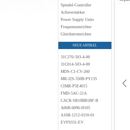
Spindel-Controller
Achsverstärker
Power Supply Units
Frequenzumrichter
Gleichstromrichter
NEUE ARTIKEL
31C370-503-4-00
31C014-503-4-00
MDS-C1-CV-260
MR-J2S-350B-PY135
CIMR-P5E4015
FMD-5AC-21A
CACR-SR10BB1BF-B
A06B-6096-H105
A16B-1212-0110-01
EVF9331-EV