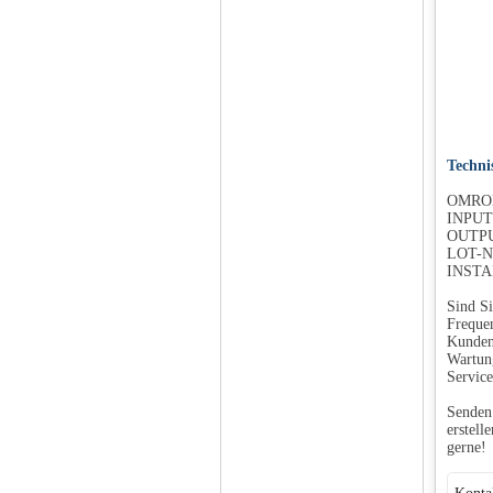
Techni
OMRON
INPUT:
OUTPU
LOT-NR
INSTA
Sind Si
Frequen
Kunden 
Wartung
Service
Senden 
erstell
gerne!