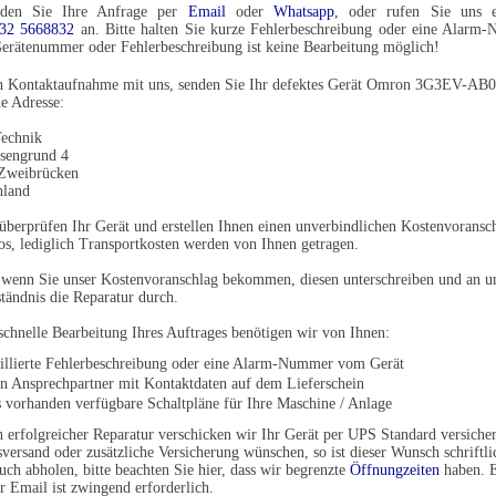
den Sie Ihre Anfrage per
Email
oder
Whatsapp
, oder rufen Sie uns e
32 5668832
an. Bitte halten Sie kurze Fehlerbeschreibung oder eine Alarm
erätenummer oder Fehlerbeschreibung ist keine Bearbeitung möglich!
h Kontaktaufnahme mit uns, senden Sie Ihr defektes Gerät Omron 3G3EV-AB0
e Adresse:
echnik
sengrund 4
Zweibrücken
hland
überprüfen Ihr Gerät und erstellen Ihnen einen unverbindlichen Kostenvoransch
os, lediglich Transportkosten werden von Ihnen getragen.
 wenn Sie unser Kostenvoranschlag bekommen, diesen unterschreiben und an u
tändnis die Reparatur durch.
schnelle Bearbeitung Ihres Auftrages benötigen wir von Ihnen:
aillierte Fehlerbeschreibung oder eine Alarm-Nummer vom Gerät
en Ansprechpartner mit Kontaktdaten auf dem Lieferschein
s vorhanden verfügbare Schaltpläne für Ihre Maschine / Anlage
 erfolgreicher Reparatur verschicken wir Ihr Gerät per UPS Standard versichert
versand oder zusätzliche Versicherung wünschen, so ist dieser Wunsch schriftli
uch abholen, bitte beachten Sie hier, dass wir begrenzte
Öffnungzeiten
haben. E
r Email ist zwingend erforderlich.