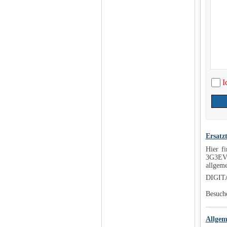
I
Ersatz
Hier f
3G3EV-
allgeme
DIGIT
Besuch
Allgem