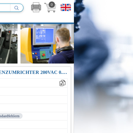
0
REPARATUR / UMTAUSCH 3G3EV-AB007M-CE OMRON FREQUENZUMRICHTER 200VAC 0.75KW
andardfehlern