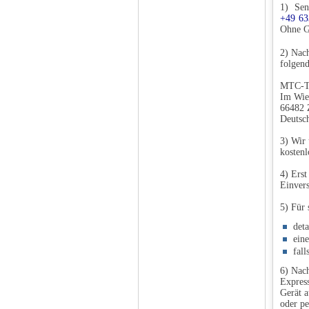
1) Sen
+49 63
Ohne G
2) Nac
folgend
MTC-T
Im Wie
66482 
Deutsc
3) Wir 
kostenl
4) Erst
Einvers
5) Für 
det
ein
fall
6) Nach
Express
Gerät a
oder pe