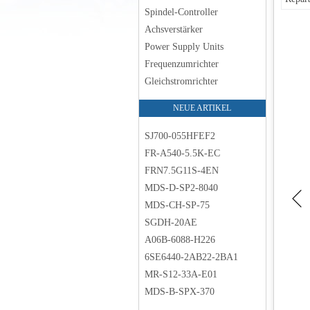
Spindel-Controller
Achsverstärker
Power Supply Units
Frequenzumrichter
Gleichstromrichter
NEUE ARTIKEL
SJ700-055HFEF2
FR-A540-5.5K-EC
FRN7.5G11S-4EN
MDS-D-SP2-8040
MDS-CH-SP-75
SGDH-20AE
A06B-6088-H226
6SE6440-2AB22-2BA1
MR-S12-33A-E01
MDS-B-SPX-370