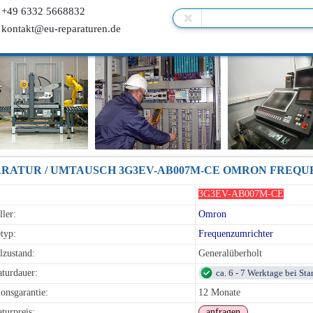
+49 6332 5668832
kontakt@eu-reparaturen.de
3G3EV-AB007M-CE
ller:
Omron
typ:
Frequenzumrichter
lzustand:
Generalüberholt
turdauer:
ca. 6 - 7 Werktage bei St
onsgarantie:
12 Monate
turpreis:
anfragen