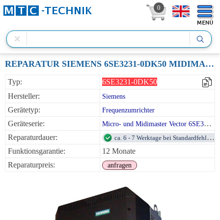
0
REPARATUR SIEMENS 6SE3231-0DK50 MIDIMASTER VECTOR 55KW 380VAC
Typ:
6SE3231-0DK50
Hersteller:
Siemens
Gerätetyp:
Frequenzumrichter
Geräteserie:
Micro- und Midimaster Vector 6SE32 Series
Reparaturdauer:
ca. 6 - 7 Werktage bei Standardfehlern
Funktionsgarantie:
12 Monate
Reparaturpreis:
anfragen