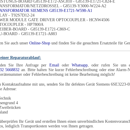
EISTUNGS-BOARD G85139-E172-ASC810 - G85139-E1721-C824-E
RANSFORMATOR/NETZDROSSEL - G85139-Y3000-W224-A2
RANSFORMATOR SIEMENS G85139-E1721-W598-A1
LAY - T92S7D12-24
OWER MODULE GATE DRIVER OPTOCOUPLER - HCNW4506
PTOCOUPLER - HP7800A
REIBER-BOARD - G85139-E1721-C869-C
PU-BOARD - G85139-E1721-A883
en Sie auch unser
Online-Shop
und finden Sie die gesuchten Ersatzteile für 
einer Reparaturablauf:
den Sie Ihre Anfrage per
Email
oder
Whatsapp
, oder rufen Sie uns e
32 5668832
an. Bitte halten Sie kurze Fehlerbeschreibung oder eine Alarm
erätenummer oder Fehlerbeschreibung ist keine Bearbeitung möglich!
h Kontaktaufnahme mit uns, senden Sie Ihr defektes Gerät Siemens 6SE3223-0
e Adresse:
echnik
sengrund 4
Zweibrücken
hland
überprüfen Ihr Gerät und erstellen Ihnen einen unverbindlichen Kostenvoransch
os, lediglich Transportkosten werden von Ihnen getragen.