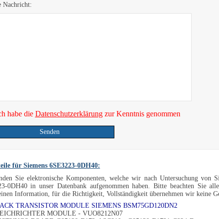
e Nachricht:
ch habe die
Datenschutzerklärung
zur Kenntnis genommen
Senden
teile für Siemens 6SE3223-0DH40:
inden Sie elektronische Komponenten, welche wir nach Untersuchung von S
3-0DH40 in unser Datenbank aufgenommen haben. Bitte beachten Sie alle
inen Information, für die Richtigkeit, Vollständigkeit übernehmen wir keine 
-PACK TRANSISTOR MODULE SIEMENS BSM75GD120DN2
LEICHRICHTER MODULE - VUO8212N07