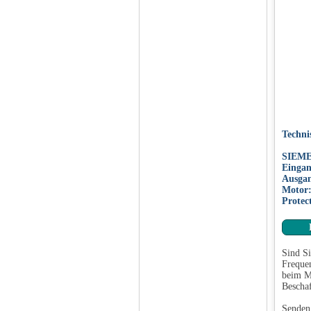
Techni
SIEME
Eingan
Ausga
Motor
Protec
Sind Si
Frequen
beim Ma
Beschaf
Senden 