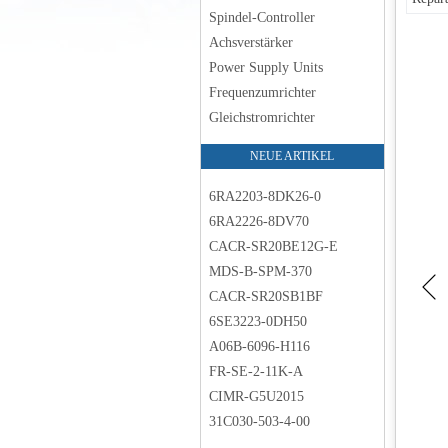
Spindel-Controller
Achsverstärker
Power Supply Units
Frequenzumrichter
Gleichstromrichter
NEUE ARTIKEL
6RA2203-8DK26-0
6RA2226-8DV70
CACR-SR20BE12G-E
MDS-B-SPM-370
CACR-SR20SB1BF
6SE3223-0DH50
A06B-6096-H116
FR-SE-2-11K-A
CIMR-G5U2015
31C030-503-4-00