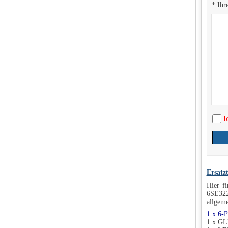
* Ihr
I
Ersatz
Hier f
6SE322
allgeme
1 x 6
1 x G