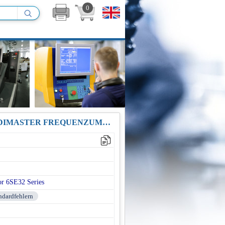
0
REPARATUR / VOR-ORT-SERVICE 6SE3223-0DH40 SIEMENS MIDIMASTER FREQUENZUMRICHTER 15KW
or 6SE32 Series
andardfehlern