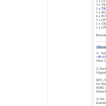
1 x L
3 x T
1 x T
1 x RE
6 x P
3 x O
1 x T
1 x C
Besuch
Allgem
1) Sen
+49 63
Ohne G
2) Nac
folgend
MTC-T
Im Wie
66482 
Deutsc
3) Wir 
kostenl