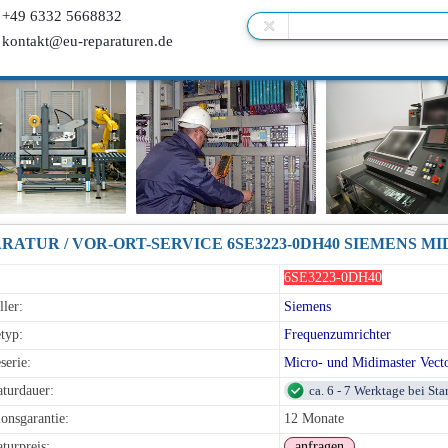
+49 6332 5668832
kontakt@eu-reparaturen.de
6SE3223-0DH40
ller:
Siemens
typ:
Frequenzumrichter
serie:
Micro- und Midimaster Vect
turdauer:
ca. 6 - 7 Werktage bei St
onsgarantie:
12 Monate
turpreis:
anfragen