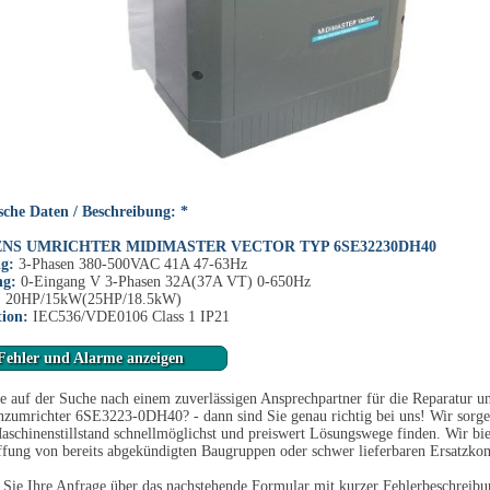
sche Daten / Beschreibung: *
NS UMRICHTER MIDIMASTER VECTOR TYP 6SE32230DH40
g:
3-Phasen 380-500VAC 41A 47-63Hz
ng:
0-Eingang V 3-Phasen 32A(37A VT) 0-650Hz
:
20HP/15kW(25HP/18.5kW)
tion:
IEC536/VDE0106 Class 1 IP21
Fehler und Alarme anzeigen
e auf der Suche nach einem zuverlässigen Ansprechpartner für die Reparatur 
zumrichter 6SE3223-0DH40? - dann sind Sie genau richtig bei uns! Wir sorge
schinenstillstand schnellmöglichst und preiswert Lösungswege finden. Wir bie
fung von bereits abgekündigten Baugruppen oder schwer lieferbaren Ersatzko
Sie Ihre Anfrage über das nachstehende Formular mit kurzer Fehlerbeschreibun