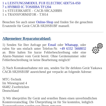
1 x LEISTUNGSMODUL FUJI ELECTRIC 6DI75A-050
7 x HYBRID IC TOSHIBA TF1204
1 x STEUERKARTE - CACR-SRCA20BBS
1 x TRANSFORMATOR - T3014
Besuchen Sie auch unser
Online-Shop
und finden Sie die gesuchten
Ersatzteile für Gerät CACR-SR20SB1BF manuell.
Allgemeiner Reparaturablauf:
1) Senden Sie Ihre Anfrage per
Email
oder
Whatsapp
, oder
rufen Sie uns einfach unter Telefon-Nr.
+49 6332 5668832
an. Bitte halten Sie kurze Fehlerbeschreibung oder eine
Alarm-Nummer vom Gerät bereit. Ohne Gerätenummer oder
Fehlerbeschreibung ist keine Bearbeitung möglich!
2) Nach Kontaktaufnahme mit uns, senden Sie Ihr defektes Gerät Yaskawa
CACR-SR20SB1BF ausreichend gut verpackt an folgende Adresse:
MTC-Technik
Im Wiesengrund 4
66482 Zweibrücken
Deutschland
3) Wir überprüfen Ihr Gerät und erstellen Ihnen einen unverbindlichen
Kostenvoranschlag. Die Überprüfung ist für Sie kostenlos, lediglich
Transportkosten werden von Ihnen getragen.