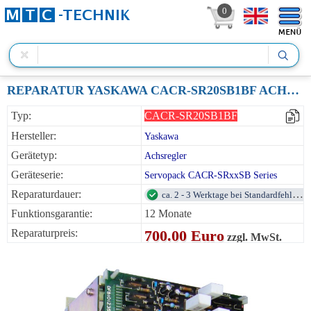
0
REPARATUR YASKAWA CACR-SR20SB1BF ACHSVERSTÄRKER 2.0KW 230VAC
Typ:
CACR-SR20SB1BF
Hersteller:
Yaskawa
Gerätetyp:
Achsregler
Geräteserie:
Servopack CACR-SRxxSB Series
Reparaturdauer:
ca. 2 - 3 Werktage bei Standardfehlern
Funktionsgarantie:
12 Monate
Reparaturpreis:
700.00 Euro
zzgl. MwSt.