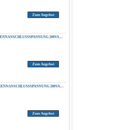
Zum Angebot
REPARATUR YASKAWA CACR-SR30BC1AF-Y244 SERVOPACK AC SERVOREGLER NENNANSCHLUSSSPANNUNG 200VAC 50/60HZ AUSGANGSPANNUNG 3.0KW 4.1HP 200VAC
Zum Angebot
REPARATUR YASKAWA CACR-SR30BE12F-E SERVOPACK AC SERVOUMRICHTER NENNANSCHLUSSSPANNUNG 200VAC 50/60HZ AUSGANGSPANNUNG 3.0KW 4.1HP 200VAC
Zum Angebot