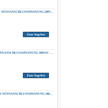
REPARATUR YASKAWA CACR-SR30SB1ASY98 SERVOPACK AC SERVOUMRICHTER NENNANSCHLUSSSPANNUNG 200VAC 50/60HZ AUSGANGSPANNUNG 3.0KW 4.1HP 200VAC
Zum Angebot
REPARATUR YASKAWA CACR-SR30SB1BF-Y45 SERVOPACK AC SERVOREGLER NENNANSCHLUSSSPANNUNG 200VAC 50/60HZ AUSGANGSPANNUNG 3.0KW 4.1HP 200VAC
Zum Angebot
REPARATUR YASKAWA CACR-SR30SB1BSY119 SERVOPACK AC SERVOUMRICHTER NENNANSCHLUSSSPANNUNG 200VAC 50/60HZ AUSGANGSPANNUNG 3.0KW 4.1HP 200VAC