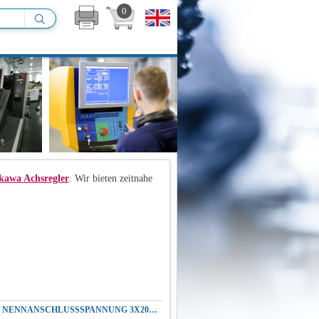
0
kawa Achsregler
. Wir bieten zeitnahe
REPARATUR YASKAWA CACR-SR44SB1AFY307 SERVOPACK AC SERVOAMPLIFIER NENNANSCHLUSSSPANNUNG 3X200VAC 50/60HZ AUSGANGSLEISTUNG 4.4KW 6.0HP 3 PHASE-200VAC