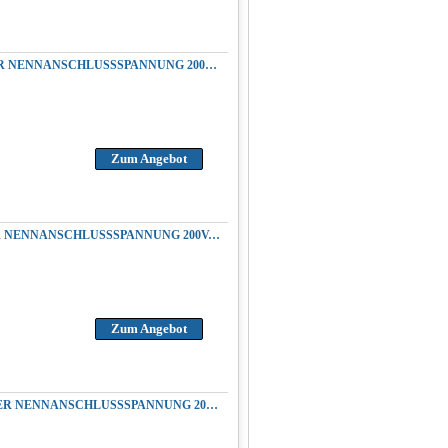
REPARATUR YASKAWA CACR-SR30BB1AF-Y202 SERVOPACK AC SERVOAMPLIFIER NENNANSCHLUSSSPANNUNG 200VAC 50/60HZ AUSGANGSPANNUNG 3.0KW 4.1HP 200VAC
Zum Angebot
REPARATUR YASKAWA CACR-SR30BB1AF-Y8 SERVOPACK AC SERVOUMRICHTER NENNANSCHLUSSSPANNUNG 200VAC 50/60HZ AUSGANGSPANNUNG 3.0KW 4.1HP 200VAC
Zum Angebot
REPARATUR YASKAWA CACR-SR30BB1AMY114 SERVOPACK AC SERVOUMRICHTER NENNANSCHLUSSSPANNUNG 200VAC 50/60HZ AUSGANGSPANNUNG 3.0KW 4.1HP 200VAC