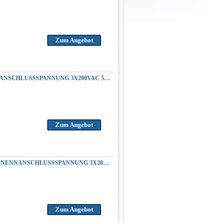
Zum Angebot
REPARATUR YASKAWA CACR-SR44SZ1SD SERVOPACK AC SERVOANTRIEB NENNANSCHLUSSSPANNUNG 3X200VAC 50/60HZ AUSGANGSLEISTUNG 4.4KW 6.0HP 3 PHASE-200VAC
Zum Angebot
REPARATUR YASKAWA CACR-SR44SZ1SD-Y38 SERVOPACK AC SERVOAMPLIFIER NENNANSCHLUSSSPANNUNG 3X200VAC 50/60HZ AUSGANGSLEISTUNG 4.4KW 6.0HP 3 PHASE-200VAC
Zum Angebot