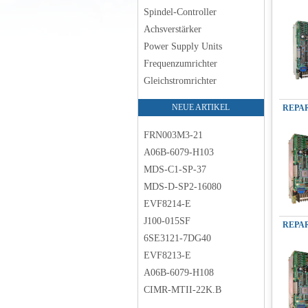
Spindel-Controller
Achsverstärker
Power Supply Units
Frequenzumrichter
Gleichstromrichter
NEUE ARTIKEL
FRN003M3-21
A06B-6079-H103
MDS-C1-SP-37
MDS-D-SP2-16080
EVF8214-E
J100-015SF
6SE3121-7DG40
EVF8213-E
A06B-6079-H108
CIMR-MTII-22K.B