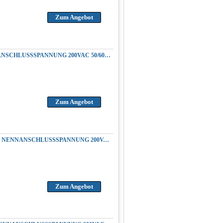
Zum Angebot
REPARATUR YASKAWA CACR-SR30SZ1SD SERVOPACK AC SERVOREGLER NENNANSCHLUSSSPANNUNG 200VAC 50/60HZ AUSGANGSPANNUNG 3.0KW 4.1HP 200VAC
Zum Angebot
REPARATUR YASKAWA CACR-SR30SZ1SDY173 SERVOPACK AC SERVOAMPLIFIER NENNANSCHLUSSSPANNUNG 200VAC 50/60HZ AUSGANGSPANNUNG 3.0KW 4.1HP 200VAC
Zum Angebot