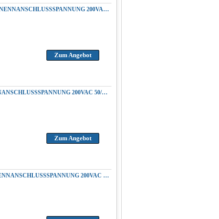
REPARATUR YASKAWA CACR-SR30BE12M-E SERVOPACK AC SERVOUMRICHTER NENNANSCHLUSSSPANNUNG 200VAC 50/60HZ AUSGANGSPANNUNG 3.0KW 4.1HP 200VAC
Zum Angebot
REPARATUR YASKAWA CACR-SR30BE13S-E SERVOPACK AC SERVOREGLER NENNANSCHLUSSSPANNUNG 200VAC 50/60HZ AUSGANGSPANNUNG 3.0KW 4.1HP 200VAC
Zum Angebot
REPARATUR YASKAWA CACR-SR30BY1SD SERVOPACK AC SERVOUMRICHTER NENNANSCHLUSSSPANNUNG 200VAC 50/60HZ AUSGANGSPANNUNG 3.0KW 4.1HP 200VAC