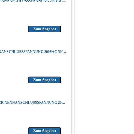
REPARATUR YASKAWA CACR-SR30TB0BM SERVOPACK AC SERVOUMRICHTER NENNANSCHLUSSSPANNUNG 200VAC 50/60HZ AUSGANGSPANNUNG 3.0KW 4.1HP 200VAC
Zum Angebot
REPARATUR YASKAWA CACR-SR30TZ6SF-E SERVOPACK AC SERVOREGLER NENNANSCHLUSSSPANNUNG 200VAC 50/60HZ AUSGANGSPANNUNG 3.0KW 4.1HP 200VAC
Zum Angebot
REPARATUR YASKAWA CACR-SR30BB1AF-Y114 SERVOPACK AC SERVOUMRICHTER NENNANSCHLUSSSPANNUNG 200VAC 50/60HZ AUSGANGSPANNUNG 3.0KW 4.1HP 200VAC
Zum Angebot